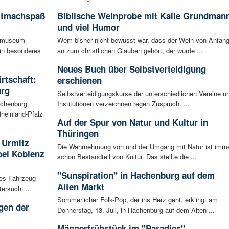
itmachspaß
Biblische Weinprobe mit Kalle Grundman
und viel Humor
tsmuseum
Wem bisher nicht bewusst war, dass der Wein von Anfan
ein besonderes
an zum christlichen Glauben gehört, der wurde ...
Neues Buch über Selbstverteidigung
irtschaft:
erschienen
urg
Selbstverteidigungskurse der unterschiedlichen Vereine u
achenburg
Institutionen verzeichnen regen Zuspruch. ...
heinland-Pfalz
Auf der Spur von Natur und Kultur in
Thüringen
 Urmitz
Die Wahrnehmung von und der Umgang mit Natur ist imm
bei Koblenz
schon Bestandteil von Kultur. Das stellte die ...
"Sunspiration" in Hachenburg auf dem
les Fahrzeug
Alten Markt
ersucht ...
Sommerlicher Folk-Pop, der ins Herz geht, erklingt am
gen der
Donnerstag, 13. Juli, in Hachenburg auf dem Alten ...
i
Männerfrühstück im "Paradies"