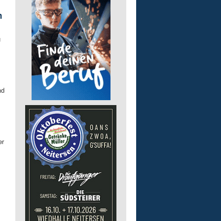
n
g
nd
er