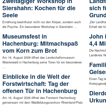
Zweitägiger Workshop in
Landf
Siershahn: Kochen für die
sich f
Seele
Grund
Ernährung beeinflusst nicht nur den Körper, sondern auch
„Der Landfr
die Psyche. Ein besonderer Workshop in Siershahn ...
Erhalt der k
Museumsfest in
John 
Hachenburg: Mitmachspaß
4,4 Mi
vom Korn zum Brot
Die Nachric
Landkreis N
Am 16. August 2026 öffnet das Landschaftsmuseum
Westerwald in Hachenburg seine Türen für ein besonderes
Famil
...
Gelse
Einblicke in die Welt der
Einen Tag l
Forstwirtschaft: Tag der
Kreisjugend
offenen Tür in Hachenburg
Dierdo
Am 16. August 2026 öffnet das Forstamt Hachenburg
Urku
gemeinsam mit dem Waldbildungszentrum Rheinland-Pfalz