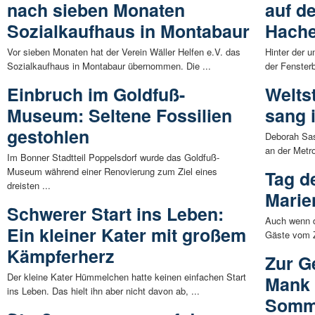
nach sieben Monaten
auf d
Sozialkaufhaus in Montabaur
Hache
Vor sieben Monaten hat der Verein Wäller Helfen e.V. das
Hinter der 
Sozialkaufhaus in Montabaur übernommen. Die ...
der Fensterb
Einbruch im Goldfuß-
Welts
Museum: Seltene Fossilien
sang 
gestohlen
Deborah Sas
an der Metro
Im Bonner Stadtteil Poppelsdorf wurde das Goldfuß-
Museum während einer Renovierung zum Ziel eines
Tag d
dreisten ...
Marie
Schwerer Start ins Leben:
Auch wenn d
Ein kleiner Kater mit großem
Gäste vom Z
Kämpferherz
Zur G
Der kleine Kater Hümmelchen hatte keinen einfachen Start
Mank 
ins Leben. Das hielt ihn aber nicht davon ab, ...
Somme