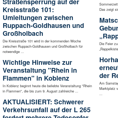
Straßensperrung auf der
Sommerzeit 
Kreisstraße 101:
Das zeigt si
Umleitungen zwischen
Matsc
Ruppach-Goldhausen und
Gebur
Großholbach
„Rapp
Die Kreisstraße 101 wird in der kommenden Woche
Die Feier z
zwischen Ruppach-Goldhausen und Großholbach für
„Rappelkist
notwendige ...
Horha
Wichtige Hinweise zur
erneu
Veranstaltung "Rhein in
der R
Flammen" in Koblenz
Am Samstag,
In Koblenz beginnt heute die beliebte Veranstaltung "Rhein
Marktplatz 
in Flammen", die bis zum 9. August zahlreiche ...
...
AKTUALISIERT: Schwerer
Verkehrsunfall auf der L 265
fordert mehrere Todesopfer