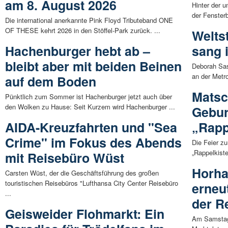
am 8. August 2026
Hinter der 
der Fensterb
Die international anerkannte Pink Floyd Tributeband ONE
OF THESE kehrt 2026 in den Stöffel-Park zurück. ...
Welts
Hachenburger hebt ab –
sang 
bleibt aber mit beiden Beinen
Deborah Sas
an der Metro
auf dem Boden
Matsc
Pünktlich zum Sommer ist Hachenburger jetzt auch über
den Wolken zu Hause: Seit Kurzem wird Hachenburger ...
Gebur
AIDA-Kreuzfahrten und "Sea
„Rapp
Crime" im Fokus des Abends
Die Feier z
„Rappelkist
mit Reisebüro Wüst
Horha
Carsten Wüst, der die Geschäftsführung des großen
touristischen Reisebüros "Lufthansa City Center Reisebüro
erneu
...
der R
Geisweider Flohmarkt: Ein
Am Samstag,