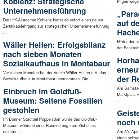
Koblenz: Strategische
Pilgernwege
Unternehmensführung
„Para
Die IHK-Akademie Koblenz bietet ab sofort einen neuen
auf d
Zertifikatslehrgang zur strategischen Unternehmensführung
Hache
...
Hinter der 
Wäller Helfen: Erfolgsbilanz
der Fensterb
nach sieben Monaten
Horha
Sozialkaufhaus in Montabaur
erneu
Vor sieben Monaten hat der Verein Wäller Helfen e.V. das
der R
Sozialkaufhaus in Montabaur übernommen. Die ...
Am Samstag,
Einbruch im Goldfuß-
Marktplatz 
Museum: Seltene Fossilien
...
gestohlen
Geist
Im Bonner Stadtteil Poppelsdorf wurde das Goldfuß-
noch n
Museum während einer Renovierung zum Ziel eines
dreisten ...
Am 30. April
einen schwe