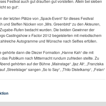
eses Festival auch gut draußen gut vorstellen. Allein bei sieben
cht so gut“.
n der letzten Plätze von „Spack-Event“ für dieses Festival
h und Steffen Nücken von „Mrs. Greenbird“ zu den Akteuren,
n Zugabe-Rufen bedacht wurden. Die beiden Gewinner der
angs-Castingshow x-Factor 2012 begeisterten mit melodischem
ahlreiche Autogramme und Wünsche nach Selfies erfüllen.
 gehörte dann die Diezer Formation „Hanne Kah“ die mit
 das Publikum nach Mitternacht rundum zufrieden stellte. Zu
bend gehörten auf der Bühne „Mainstage“ „Ijaz Ali“, „Franziska
auf „Streetstage“ sangen „So to Say“, „Thilo Distelkamp“, „Felan“
ktion