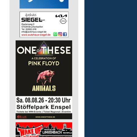
Finanz- und Lohnbuchha
(m/w/d)
Pusch AG
56242 Marienrachdorf