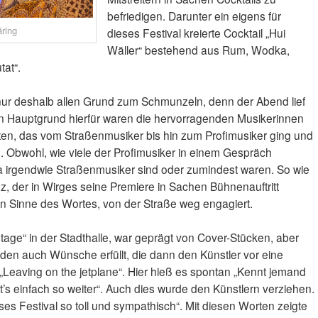
befriedigen. Darunter ein eigens für
äring
dieses Festival kreierte Cocktail „Hui
Wäller“ bestehend aus Rum, Wodka,
tat“.
nur deshalb allen Grund zum Schmunzeln, denn der Abend lief
 Ein Hauptgrund hierfür waren die hervorragenden Musikerinnen
erten, das vom Straßenmusiker bis hin zum Profimusiker ging und
 Obwohl, wie viele der Profimusiker in einem Gespräch
 ja irgendwie Straßenmusiker sind oder zumindest waren. So wie
z, der in Wirges seine Premiere in Sachen Bühnenauftritt
en Sinne des Wortes, von der Straße weg engagiert.
tstage“ in der Stadthalle, war geprägt von Cover-Stücken, aber
en auch Wünsche erfüllt, die dann den Künstler vor eine
 „Leaving on the jetplane“. Hier hieß es spontan „Kennt jemand
t’s einfach so weiter“. Auch dies wurde den Künstlern verziehen.
es Festival so toll und sympathisch“. Mit diesen Worten zeigte