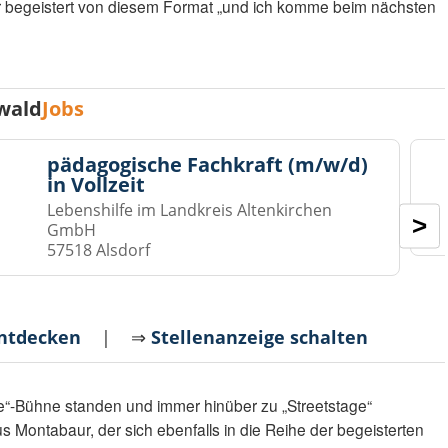
r begeistert von diesem Format „und ich komme beim nächsten
wald
Jobs
pädagogische Fachkraft (m/w/d)
in Vollzeit
Lebenshilfe im Landkreis Altenkirchen
>
GmbH
57518 Alsdorf
entdecken
| ⇒
Stellenanzeige schalten
e“-Bühne standen und immer hinüber zu „Streetstage“
s Montabaur, der sich ebenfalls in die Reihe der begeisterten