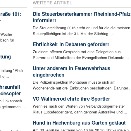
WEITERE ARTIKEL
raße 101:
Die Steuerberaterkammer Rheinland-Pfalz
-
informiert
Die Steuererklärung 2016 steht an und für die die meisten
Steuerpflichtigen ist der 31. Mai der Stichtag ...
n Woche
bach für
Ehrlichkeit in Debatten gefordert
Zu einem offenen Gespräch traf eine Delegation aus
ltung
Pfarrern und Mitarbeitern der Evangelischen Dekanate ...
Unter anderem in Feuerwehrhaus
staltung "Rhein
eingebrochen
he ...
Die Polizeiinspektion Montabaur musste sich am
rsunfall
Wochenende mit drei Einbrüchen beschäftigen. Darunter ..
odesopfer
VG Wallmerod ehrte ihre Sportler
en Linkenbach
Wenn es nach den Worten von Verbandsbürgermeister
n gekommen. ...
Klaus Lütkefedder geht, dann gehören Autorallye und ...
Hund in Hachenburg aus Garten geklaut
Am 30. April im Zeitraum von 16 bis 20.30 Uhr wurde ein