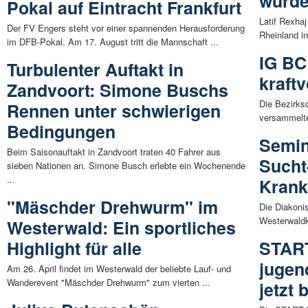
wurde
Pokal auf Eintracht Frankfurt
Latif Rexhaj
Der FV Engers steht vor einer spannenden Herausforderung
Rheinland in
im DFB-Pokal. Am 17. August tritt die Mannschaft ...
IG BCE
Turbulenter Auftakt in
kraft
Zandvoort: Simone Buschs
Die Bezirks
Rennen unter schwierigen
versammelte
Bedingungen
Semin
Beim Saisonauftakt in Zandvoort traten 40 Fahrer aus
Sucht
sieben Nationen an. Simone Busch erlebte ein Wochenende
...
Kran
"Mäschder Drehwurm" im
Die Diakoni
Westerwaldk
Westerwald: Ein sportliches
Highlight für alle
START
jugen
Am 26. April findet im Westerwald der beliebte Lauf- und
Wanderevent "Mäschder Drehwurm" zum vierten ...
jetzt