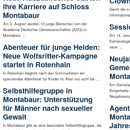
Clown
ihre Karriere auf Schloss
Damit die i
Montabaur
Informations
Am 3. August wurden 13 junge Menschen von der
Sessi
Akademie Deutscher Genossenschaften (ADG) in
Montabaur ...
Am 14. Janua
Karnevalsges
Abenteuer für junge Helden:
neue ...
Neue Wolfsritter-Kampagne
Neuja
startet in Rotenhain
Geme
In Rotenhain beginnt nach den Sommerferien ein
Mont
spannendes Abenteuer für Kinder im Alter von acht bis ...
Am Samstag,
Selbsthilfegruppe in
Bürgerhalle
Neujahrsemp
Montabaur: Unterstützung
für Männer nach sexueller
Agent
Gewalt
Monta
Jahre
In Montabaur gibt es eine besondere Selbsthilfegruppe, die