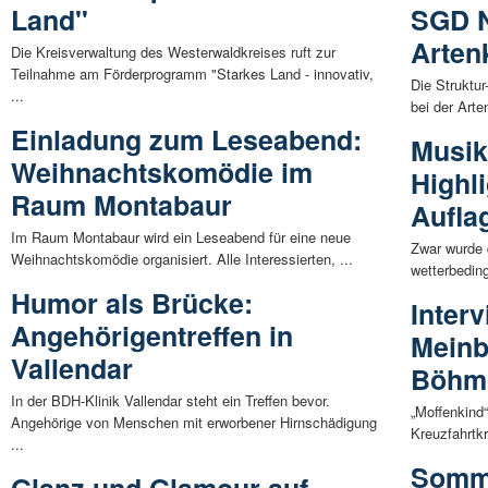
Land"
SGD N
Arten
Die Kreisverwaltung des Westerwaldkreises ruft zur
Teilnahme am Förderprogramm "Starkes Land - innovativ,
Die Struktu
...
bei der Arte
Einladung zum Leseabend:
Musik
Weihnachtskomödie im
Highli
Raum Montabaur
Aufla
Im Raum Montabaur wird ein Leseabend für eine neue
Zwar wurde 
Weihnachtskomödie organisiert. Alle Interessierten, ...
wetterbeding
Humor als Brücke:
Inter
Angehörigentreffen in
Meinb
Vallendar
Böhm
In der BDH-Klinik Vallendar steht ein Treffen bevor.
„Moffenkind
Angehörige von Menschen mit erworbener Hirnschädigung
Kreuzfahrtkr
...
Somme
Glanz und Glamour auf