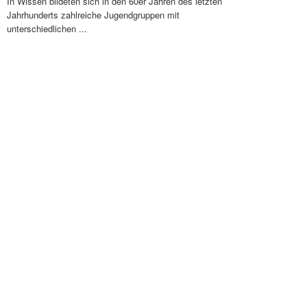
In Wissen bildeten sich in den 60er Jahren des letzten
Jahrhunderts zahlreiche Jugendgruppen mit
unterschiedlichen ...