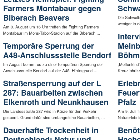
Farmers Montabaur gegen
Schwa
Biberach Beavers
Die Schwalb
weniger in d
Am 8. August um 16 Uhr treffen die Fighting Farmers
Montabaur im Mons-Tabor-Stadion auf die Biberach ...
Inter
Temporäre Sperrung der
Meinb
A48-Anschlussstelle Bendorf
Böhm
Im August kommt es zu einer temporären Sperrung der
„Moffenkind
Anschlussstelle Bendorf auf der A48. Hintergrund ...
Kreuzfahrtkr
Straßensperrung auf der L
Erleb
287: Bauarbeiten zwischen
Feuer
Elkenroth und Neunkhausen
Pfalz
Die Landesstraße 287 wird in Kürze für den Verkehr
Am 9. Juli 
gesperrt. Grund dafür sind umfangreiche Bauarbeiten, ...
Naturerlebni
Dauerhafte Trockenheit in
Benöt
Deutschland: Natur und
Hach