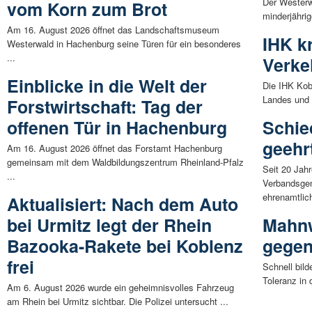
Der Westerw
vom Korn zum Brot
minderjähri
Am 16. August 2026 öffnet das Landschaftsmuseum
IHK kr
Westerwald in Hachenburg seine Türen für ein besonderes
...
Verke
Einblicke in die Welt der
Die IHK Kobl
Landes und hä
Forstwirtschaft: Tag der
offenen Tür in Hachenburg
Schie
geehr
Am 16. August 2026 öffnet das Forstamt Hachenburg
gemeinsam mit dem Waldbildungszentrum Rheinland-Pfalz
Seit 20 Jahr
...
Verbandsgem
ehrenamtlich
Aktualisiert: Nach dem Auto
bei Urmitz legt der Rhein
Mahnw
Bazooka-Rakete bei Koblenz
gegen
frei
Schnell bild
Toleranz in 
Am 6. August 2026 wurde ein geheimnisvolles Fahrzeug
am Rhein bei Urmitz sichtbar. Die Polizei untersucht ...