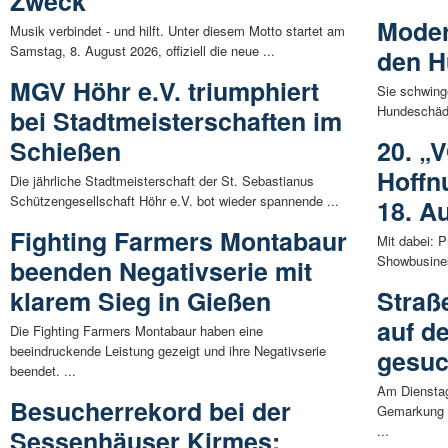
Zweck
Moder
Musik verbindet - und hilft. Unter diesem Motto startet am
Samstag, 8. August 2026, offiziell die neue ...
den H
MGV Höhr e.V. triumphiert
Sie schwing
Hundeschäde
bei Stadtmeisterschaften im
Schießen
20. „
Hoffn
Die jährliche Stadtmeisterschaft der St. Sebastianus
Schützengesellschaft Höhr e.V. bot wieder spannende ...
18. A
Fighting Farmers Montabaur
Mit dabei: P
Showbusiness
beenden Negativserie mit
klarem Sieg in Gießen
Straß
auf d
Die Fighting Farmers Montabaur haben eine
beeindruckende Leistung gezeigt und ihre Negativserie
gesuc
beendet. ...
Am Dienstag
Besucherrekord bei der
Gemarkung L
...
Sessenhäuser Kirmes: