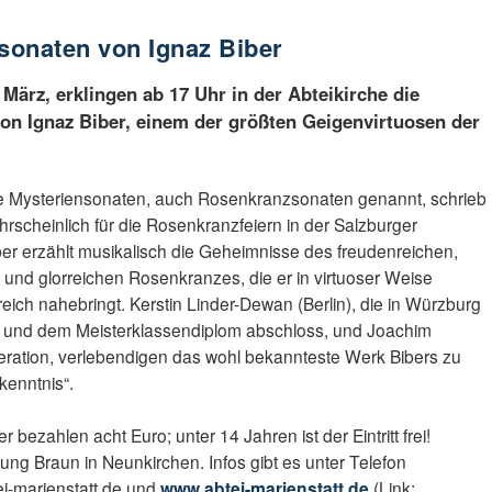
nsonaten von Ignaz Biber
ärz, erklingen ab 17 Uhr in der Abteikirche die
on Ignaz Biber, einem der größten Geigenvirtuosen der
ie Mysteriensonaten, auch Rosenkranzsonaten genannt, schrieb
hrscheinlich für die Rosenkranzfeiern in der Salzburger
ber erzählt musikalisch die Geheimnisse des freudenreichen,
und glorreichen Rosenkranzes, die er in virtuoser Weise
sreich nahebringt. Kerstin Linder-Dewan (Berlin), die in Würzburg
ng und dem Meisterklassendiplom abschloss, und Joachim
ration, verlebendigen das wohl bekannteste Werk Bibers zu
enntnis“.
er bezahlen acht Euro; unter 14 Jahren ist der Eintritt frei!
ung Braun in Neunkirchen. Infos gibt es unter Telefon
i-marienstatt.de und
www.abtei-marienstatt.de
(Link: