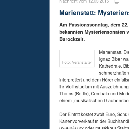
Nachricht vom 12.03.2015
Marienstatt: Mysterie
Am Passionssonntag, dem 22. M
bekannten Mysteriensonaten v
Barockzeit.
Marienstatt. D
Ignaz Biber wa
Foto: Veranstalter
Kathedrale. Bi
schmerzhaften 
interpretiert und dem Hörer einfall
ihr Violinstudium mit Auszeichnu
Thoms (Berlin), Cembalo und Mode
einem „musikalischen Glaubensbek
Der Eintritt kostet zwölf Euro, Schül
Kartenvorverkauf in der Buchhandl
02662/6722 oder musikkreis@abte