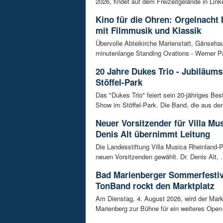
2026, findet auf dem Freizeitgelände in Link
Kino für die Ohren: Orgelnacht 
mit Filmmusik und Klassik
Übervolle Abteikirche Marienstatt, Gänseh
minutenlange Standing Ovations - Werner Pa
20 Jahre Dukes Trio - Jubiläum
Stöffel-Park
Das "Dukes Trio" feiert sein 20-jähriges Bes
Show im Stöffel-Park. Die Band, die aus dem
Neuer Vorsitzender für Villa Mus
Denis Alt übernimmt Leitung
Die Landesstiftung Villa Musica Rheinland-P
neuen Vorsitzenden gewählt. Dr. Denis Alt, .
Bad Marienberger Sommerfestiv
TonBand rockt den Marktplatz
Am Dienstag, 4. August 2026, wird der Mark
Marienberg zur Bühne für ein weiteres Open-A