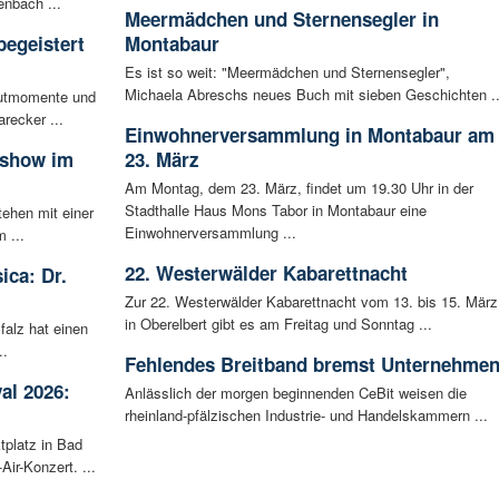
enbach ...
Meermädchen und Sternensegler in
begeistert
Montabaur
Es ist so weit: "Meermädchen und Sternensegler",
Michaela Abreschs neues Buch mit sieben Geschichten ..
autmomente und
recker ...
Einwohnerversammlung in Montabaur am
sshow im
23. März
Am Montag, dem 23. März, findet um 19.30 Uhr in der
Stadthalle Haus Mons Tabor in Montabaur eine
tehen mit einer
Einwohnerversammlung ...
 ...
22. Westerwälder Kabarettnacht
ica: Dr.
Zur 22. Westerwälder Kabarettnacht vom 13. bis 15. März
in Oberelbert gibt es am Freitag und Sonntag ...
falz hat einen
..
Fehlendes Breitband bremst Unternehme
al 2026:
Anlässlich der morgen beginnenden CeBit weisen die
rheinland-pfälzischen Industrie- und Handelskammern ...
tplatz in Bad
ir-Konzert. ...