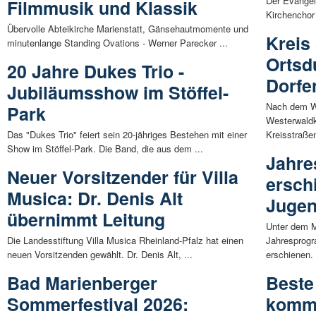
Der Evangel
Filmmusik und Klassik
Kirchenchor
Übervolle Abteikirche Marienstatt, Gänsehautmomente und
Kreis
minutenlange Standing Ovations - Werner Parecker ...
Ortsd
20 Jahre Dukes Trio -
Dorfe
Jubiläumsshow im Stöffel-
Nach dem W
Park
Westerwaldk
Das "Dukes Trio" feiert sein 20-jähriges Bestehen mit einer
Kreisstraße
Show im Stöffel-Park. Die Band, die aus dem ...
Jahre
Neuer Vorsitzender für Villa
ersch
Musica: Dr. Denis Alt
Jugen
übernimmt Leitung
Unter dem Mo
Die Landesstiftung Villa Musica Rheinland-Pfalz hat einen
Jahresprogr
neuen Vorsitzenden gewählt. Dr. Denis Alt, ...
erschienen. 
Bad Marienberger
Beste
Sommerfestival 2026:
komme