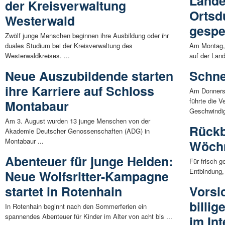
Lande
der Kreisverwaltung
Ortsd
Westerwald
gespe
Zwölf junge Menschen beginnen ihre Ausbildung oder ihr
duales Studium bei der Kreisverwaltung des
Am Montag, 
Westerwaldkreises. ...
auf der Land
Neue Auszubildende starten
Schnel
ihre Karriere auf Schloss
Am Donnerst
führte die V
Montabaur
Geschwindigk
Am 3. August wurden 13 junge Menschen von der
Rückb
Akademie Deutscher Genossenschaften (ADG) in
Montabaur ...
Wöch
Abenteuer für junge Helden:
Für frisch 
Entbindung,
Neue Wolfsritter-Kampagne
startet in Rotenhain
Vorsi
billi
In Rotenhain beginnt nach den Sommerferien ein
spannendes Abenteuer für Kinder im Alter von acht bis ...
im Int