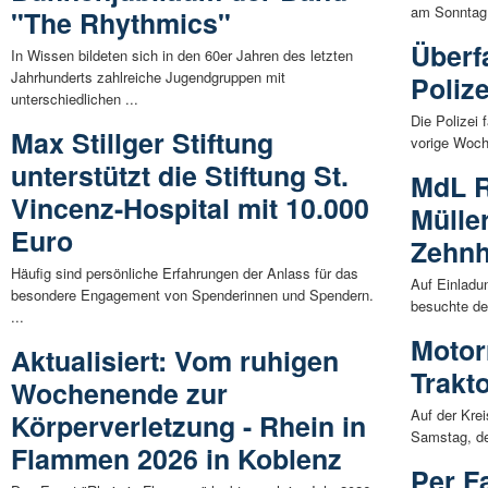
am Sonntag,
"The Rhythmics"
Überf
In Wissen bildeten sich in den 60er Jahren des letzten
Jahrhunderts zahlreiche Jugendgruppen mit
Polize
unterschiedlichen ...
Die Polizei
Max Stillger Stiftung
vorige Woch
unterstützt die Stiftung St.
MdL R
Vincenz-Hospital mit 10.000
Mülle
Euro
Zehn
Häufig sind persönliche Erfahrungen der Anlass für das
Auf Einladu
besondere Engagement von Spenderinnen und Spendern.
besuchte de
...
Motorr
Aktualisiert: Vom ruhigen
Trakt
Wochenende zur
Auf der Kre
Körperverletzung - Rhein in
Samstag, de
Flammen 2026 in Koblenz
Per F