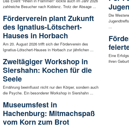
Das Event "Rhein in Flammen" lockte auch im Jahr 2026
Jugen
zahlreiche Besucher nach Koblenz. Trotz der Absage ...
Die Westerw
Förderverein plant Zukunft
Jugendtreffs
des Ignatius-Lötschert-
...
Hauses in Horbach
Förde
Am 20. August 2026 trifft sich der Förderverein des
feiert
Ignatius-Lötschert-Hauses in Horbach zur jährlichen ...
Eine Erfolg
Zweitägiger Workshop in
ihren Gebur
Siershahn: Kochen für die
Seele
Ernährung beeinflusst nicht nur den Körper, sondern auch
die Psyche. Ein besonderer Workshop in Siershahn ...
Museumsfest in
Hachenburg: Mitmachspaß
vom Korn zum Brot