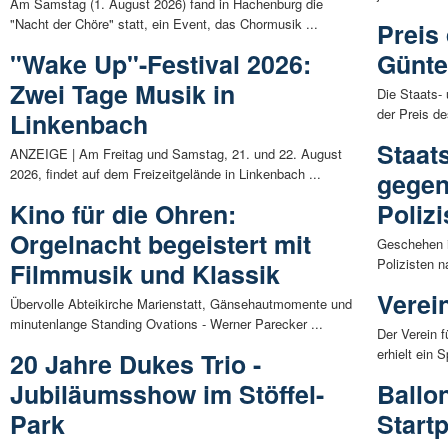
Am Samstag (1. August 2026) fand in Hachenburg die
"Nacht der Chöre" statt, ein Event, das Chormusik ...
Preis
"Wake Up"-Festival 2026:
Günte
Zwei Tage Musik in
Die Staats-
der Preis d
Linkenbach
Staat
ANZEIGE | Am Freitag und Samstag, 21. und 22. August
2026, findet auf dem Freizeitgelände in Linkenbach ...
gegen
Kino für die Ohren:
Polizi
Orgelnacht begeistert mit
Geschehen i
Polizisten n
Filmmusik und Klassik
Verei
Übervolle Abteikirche Marienstatt, Gänsehautmomente und
minutenlange Standing Ovations - Werner Parecker ...
Der Verein 
erhielt ein 
20 Jahre Dukes Trio -
Jubiläumsshow im Stöffel-
Ballo
Park
Start