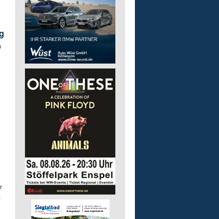
g
n
r
.