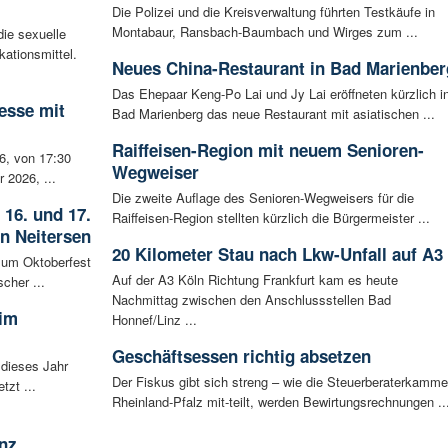
Die Polizei und die Kreisverwaltung führten Testkäufe in
Montabaur, Ransbach-Baumbach und Wirges zum ...
ie sexuelle
ationsmittel.
Neues China-Restaurant in Bad Marienber
Das Ehepaar Keng-Po Lai und Jy Lai eröffneten kürzlich i
esse mit
Bad Marienberg das neue Restaurant mit asiatischen ...
Raiffeisen-Region mit neuem Senioren-
6, von 17:30
Wegweiser
 2026, ...
Die zweite Auflage des Senioren-Wegweisers für die
 16. und 17.
Raiffeisen-Region stellten kürzlich die Bürgermeister ...
in Neitersen
20 Kilometer Stau nach Lkw-Unfall auf A3
 zum Oktoberfest
Auf der A3 Köln Richtung Frankfurt kam es heute
cher ...
Nachmittag zwischen den Anschlussstellen Bad
 im
Honnef/Linz ...
Geschäftsessen richtig absetzen
 dieses Jahr
Der Fiskus gibt sich streng – wie die Steuerberaterkamme
tzt ...
Rheinland-Pfalz mit-teilt, werden Bewirtungsrechnungen ..
nz