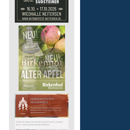
Pädagogische Fachkraft
für die Wohnstätte
Lebenshilfe im Landkreis Altenk
GmbH
57632 Flammersfeld