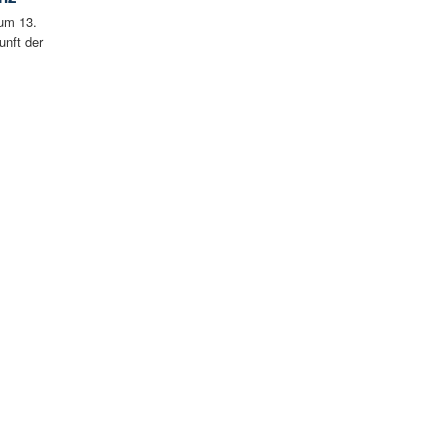
um 13.
unft der