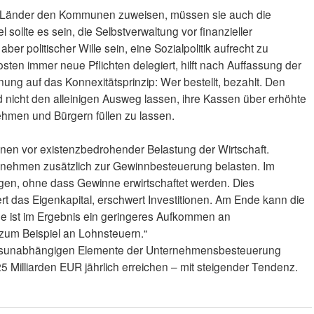
 Länder den Kommunen zuweisen, müssen sie auch die
sollte es sein, die Selbstverwaltung vor finanzieller
ber politischer Wille sein, eine Sozialpolitik aufrecht zu
osten immer neue Pflichten delegiert, hilft nach Auffassung der
ung auf das Konnexitäts­prinzip: Wer bestellt, bezahlt. Den
icht den alleini­gen Ausweg lassen, ihre Kassen über erhöhte
­men und Bürgern füllen zu lassen.
rnen vor existenzbedrohender Belastung der Wirtschaft.
nehmen zusätzlich zur Gewinnbesteuerung belasten. Im
gen, ohne dass Gewinne erwirtschaftet werden. Dies
iert das Eigenkapital, erschwert Investi­tionen. Am Ende kann die
ge ist im Ergebnis ein ge­ringeres Aufkommen an
um Beispiel an Lohnsteuern.“
tragsunabhängigen Elemente der Unternehmensbesteuerung
5 Milliarden EUR jährlich erreichen – mit steigender Tendenz.