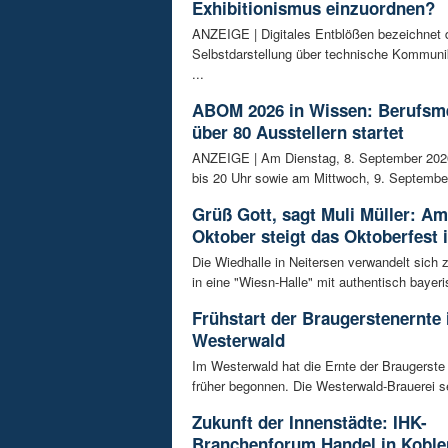
Exhibitionismus einzuordnen?
ANZEIGE | Digitales Entblößen bezeichnet d
Selbstdarstellung über technische Kommunik
...
ABOM 2026 in Wissen: Berufsm
über 80 Ausstellern startet
ANZEIGE | Am Dienstag, 8. September 202
bis 20 Uhr sowie am Mittwoch, 9. September
Grüß Gott, sagt Muli Müller: Am
Oktober steigt das Oktoberfest 
Die Wiedhalle in Neitersen verwandelt sich
in eine "Wiesn-Halle" mit authentisch bayeris
Frühstart der Braugerstenernte
Westerwald
Im Westerwald hat die Ernte der Braugerste
früher begonnen. Die Westerwald-Brauerei se
Zukunft der Innenstädte: IHK-
Branchenforum Handel in Koble