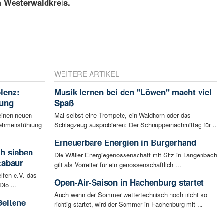
m Westerwaldkreis.
WEITERE ARTIKEL
blenz:
Musik lernen bei den "Löwen" macht viel
rung
Spaß
einen neuen
Mal selbst eine Trompete, ein Waldhorn oder das
rnehmensführung
Schlagzeug ausprobieren: Der Schnuppernachmittag für ..
Erneuerbare Energien in Bürgerhand
ch sieben
Die Wäller Energiegenossenschaft mit Sitz in Langenbach
tabaur
gilt als Vorreiter für ein genossenschaftlich ...
lfen e.V. das
Open-Air-Saison in Hachenburg startet
ie ...
Auch wenn der Sommer wettertechnisch noch nicht so
Seltene
richtig startet, wird der Sommer in Hachenburg mit ...