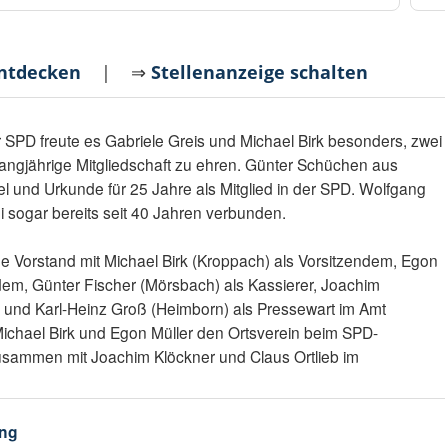
entdecken
| ⇒
Stellenanzeige schalten
 SPD freute es Gabriele Greis und Michael Birk besonders, zwei
e langjährige Mitgliedschaft zu ehren. Günter Schüchen aus
l und Urkunde für 25 Jahre als Mitglied in der SPD. Wolfgang
i sogar bereits seit 40 Jahren verbunden.
e Vorstand mit Michael Birk (Kroppach) als Vorsitzendem, Egon
ndem, Günter Fischer (Mörsbach) als Kassierer, Joachim
er und Karl-Heinz Groß (Heimborn) als Pressewart im Amt
n Michael Birk und Egon Müller den Ortsverein beim SPD-
sammen mit Joachim Klöckner und Claus Ortlieb im
ng