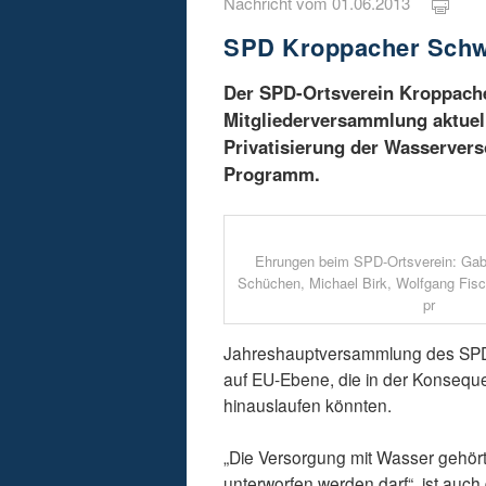
Nachricht vom 01.06.2013
SPD Kroppacher Schwe
Der SPD-Ortsverein Kroppache
Mitgliederversammlung aktuel
Privatisierung der Wasservers
Programm.
Ehrungen beim SPD-Ortsverein: Gabr
Schüchen, Michael Birk, Wolfgang Fische
pr
Jahreshauptversammlung des SPD-
auf EU-Ebene, die in der Konseque
hinauslaufen könnten.
„Die Versorgung mit Wasser gehört
unterworfen werden darf“, ist auch