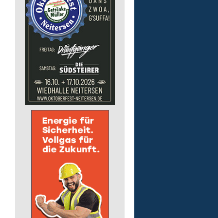
pädagogische Fachkraft
in Teilzeit
Lebenshilfe im Landkreis Altenk
GmbH
57537 Wissen