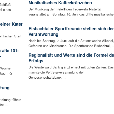
Musikalisches Kaffeekränzchen
Goldfuß-
Der Musikzug der Freiwilligen Feuerwehr Nistertal
l eines
veranstaltet am Sonntag, 16. Juni das dritte musikalische
...
leiner Kater
Eisbachtaler Sportfreunde stellen sich der
Verantwortung
infachen Start
Noch bis Sonntag, 2. Juni läuft die Aktionswoche Alkohol,
 ...
Gefahren und Missbrauch. Die Sportfreunde Eisbachtal, ..
raße 101:
Regionalität und Werte sind die Formel d
-
Erfolgs
Die Westerwald Bank glänzt erneut mit guten Zahlen. Das
n Woche
machte die Vertreterversammlung der
bach für
Genossenschaftsbank ...
ltung
staltung "Rhein
he ...