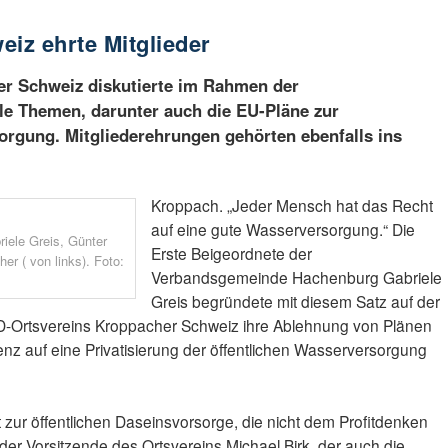
iz ehrte Mitglieder
r Schweiz diskutierte im Rahmen der
le Themen, darunter auch die EU-Pläne zur
orgung. Mitgliederehrungen gehörten ebenfalls ins
Kroppach. „Jeder Mensch hat das Recht
auf eine gute Wasserversorgung.“ Die
iele Greis, Günter
Erste Beigeordnete der
r ( von links). Foto:
Verbandsgemeinde Hachenburg Gabriele
Greis begründete mit diesem Satz auf der
Ortsvereins Kroppacher Schweiz ihre Ablehnung von Plänen
nz auf eine Privatisierung der öffentlichen Wasserversorgung
 zur öffentlichen Daseinsvorsorge, die nicht dem Profitdenken
 der Vorsitzende des Ortsvereins Michael Birk, der auch die