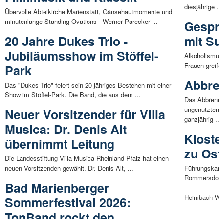
diesjährige .
Übervolle Abteikirche Marienstatt, Gänsehautmomente und
minutenlange Standing Ovations - Werner Parecker ...
Gespr
20 Jahre Dukes Trio -
mit S
Jubiläumsshow im Stöffel-
Alkoholismu
Frauen greif
Park
Abbre
Das "Dukes Trio" feiert sein 20-jähriges Bestehen mit einer
Show im Stöffel-Park. Die Band, die aus dem ...
Das Abbrenn
ungenutztem
Neuer Vorsitzender für Villa
ganzjährig ..
Musica: Dr. Denis Alt
Klost
übernimmt Leitung
zu Os
Die Landesstiftung Villa Musica Rheinland-Pfalz hat einen
neuen Vorsitzenden gewählt. Dr. Denis Alt, ...
Führungskam
Rommersdorf
Bad Marienberger
Heimbach-We
Sommerfestival 2026:
TonBand rockt den