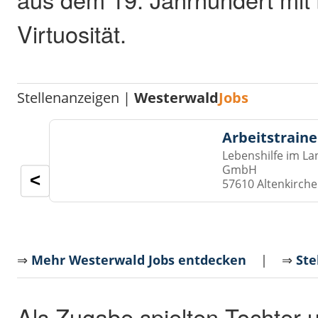
Virtuosität.
Stellenanzeigen |
Westerwald
Jobs
Arbeitstraine
Lebenshilfe im La
GmbH
<
57610 Altenkirch
⇒
Mehr Westerwald Jobs entdecken
| ⇒
Ste
Als Zugabe spielten Tochter 