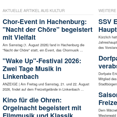
AKTUELLE ARTIKEL AUS KULTUR
WEITERE
Chor-Event in Hachenburg:
SSV E
"Nacht der Chöre" begeistert
Haup
mit Vielfalt
Kürzlich hat
Jahreshaup
Am Samstag (1. August 2026) fand in Hachenburg die
des Vorstan
"Nacht der Chöre" statt, ein Event, das Chormusik ...
Dorfp
"Wake Up"-Festival 2026:
verab
Zwei Tage Musik in
Dorfpate Er
Linkenbach
Mitglied de
ANZEIGE | Am Freitag und Samstag, 21. und 22. August
Stadtbürgerm
2026, findet auf dem Freizeitgelände in Linkenbach ...
Saiso
Kino für die Ohren:
Freiz
Orgelnacht begeistert mit
Dem Märzwin
Filmmusik und Klassik
Westerwald b