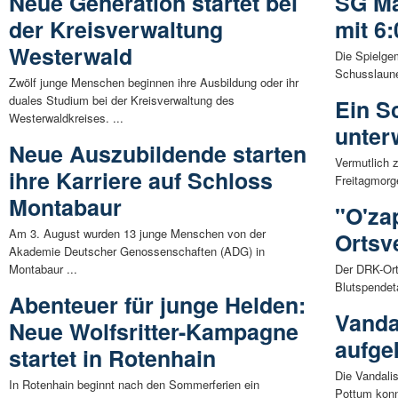
Neue Generation startet bei
SG Ma
der Kreisverwaltung
mit 6:
Westerwald
Die Spielge
Schusslaune
Zwölf junge Menschen beginnen ihre Ausbildung oder ihr
duales Studium bei der Kreisverwaltung des
Ein S
Westerwaldkreises. ...
unter
Neue Auszubildende starten
Vermutlich 
ihre Karriere auf Schloss
Freitagmorg
Montabaur
"O'za
Am 3. August wurden 13 junge Menschen von der
Ortsv
Akademie Deutscher Genossenschaften (ADG) in
Montabaur ...
Der DRK-Ort
Blutspendet
Abenteuer für junge Helden:
Vanda
Neue Wolfsritter-Kampagne
aufge
startet in Rotenhain
Die Vandali
In Rotenhain beginnt nach den Sommerferien ein
Pottum konn