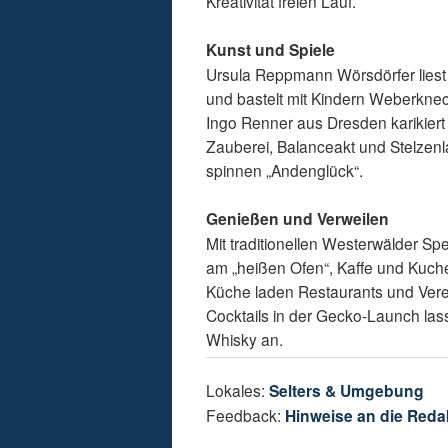
Kreativität freien Lauf.
Kunst und Spiele
Ursula Reppmann Wörsdörfer lies
und bastelt mit Kindern Weberknec
Ingo Renner aus Dresden karikiert B
Zauberei, Balanceakt und Stelzenl
spinnen „Andenglück“.
Genießen und Verweilen
Mit traditionellen Westerwälder Sp
am „heißen Ofen“, Kaffe und Kuchen
Küche laden Restaurants und Vere
Cocktails in der Gecko-Launch las
Whisky an.
Lokales:
Selters & Umgebung
Feedback:
Hinweise an die Reda