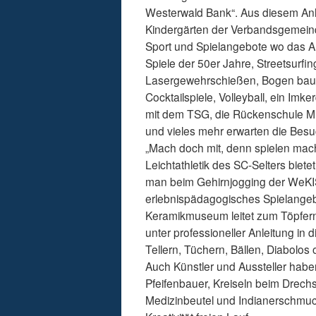
Westerwald Bank“. Aus diesem Anla
Kindergärten der Verbandsgemein
Sport und Spielangebote wo das A
Spiele der 50er Jahre, Streetsurfi
Lasergewehrschießen, Bogen baue
Cocktailspiele, Volleyball, ein I
mit dem TSG, die Rückenschule Mi
und vieles mehr erwarten die Besu
„Mach doch mit, denn spielen macht
Leichtathletik des SC-Selters biete
man beim Gehirnjogging der WeKI
erlebnispädagogisches Spielange
Keramikmuseum leitet zum Töpfern 
unter professioneller Anleitung in
Tellern, Tüchern, Bällen, Diabolos
Auch Künstler und Aussteller haben
Pfeifenbauer, Kreiseln beim Drechs
Medizinbeutel und Indianerschmu