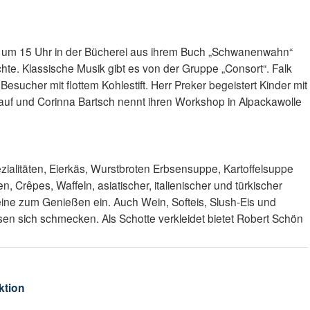
t um 15 Uhr in der Bücherei aus ihrem Buch „Schwanenwahn“
hte. Klassische Musik gibt es von der Gruppe „Consort“. Falk
esucher mit flottem Kohlestift. Herr Preker begeistert Kinder mit
auf und Corinna Bartsch nennt ihren Workshop in Alpackawolle
ezialitäten, Eierkäs, Wurstbroten Erbsensuppe, Kartoffelsuppe
, Crêpes, Waffeln, asiatischer, italienischer und türkischer
ine zum Genießen ein. Auch Wein, Softeis, Slush-Eis und
sen sich schmecken. Als Schotte verkleidet bietet Robert Schön
ktion