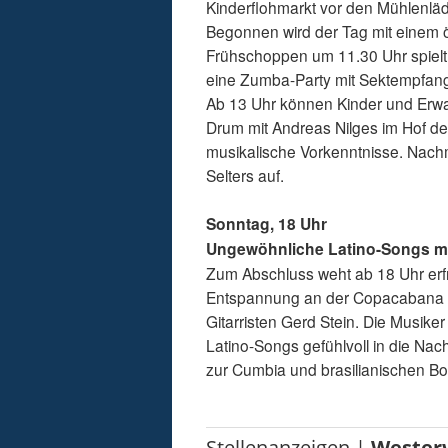
Kinderflohmarkt vor den Mühlenlä
Begonnen wird der Tag mit einem
Frühschoppen um 11.30 Uhr spielt 
eine Zumba-Party mit Sektempfang
Ab 13 Uhr können Kinder und Erwa
Drum mit Andreas Nilges im Hof 
musikalische Vorkenntnisse. Nachm
Selters auf.
Sonntag, 18 Uhr
Ungewöhnliche Latino-Songs mi
Zum Abschluss weht ab 18 Uhr erf
Entspannung an der Copacabana ver
Gitarristen Gerd Stein. Die Musike
Latino-Songs gefühlvoll in die N
zur Cumbia und brasilianischen Bo
Stellenanzeigen |
Wester