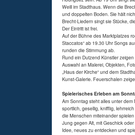
Weill im Stadthaus. Wenn die Bre
und doppelten Boden. Sie hält nic
Brecht-Liedern singt sie Stücke, d
Der Eintritt ist frei.
Auf der Bühne des Marktplatzes ro
Staccatos“ ab 19.30 Uhr Songs aus
runden die Stimmung ab.
Rund ein Dutzend Künstler zeigen i
Auswahl an Malerei, Objekten, Fot
„Haus der Kirche“ und dem Stadtha
Kunst-Galerie. Feuerschalen zeige
Spielerisches Erleben am Sonn
Am Sonntag steht alles unter dem M
sportlich, gesellig, knifflig, lehrre
die Menschen miteinander spielen 
Jung gegen Alt, mit Geschick oder m
Idee, neues zu entdecken und spiel