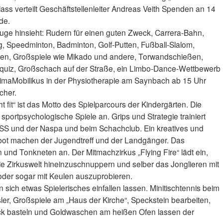
ss verteilt Geschäftstellenleiter Andreas Veith Spenden an 14
de.
uge hinsieht: Rudern für einen guten Zweck, Carrera-Bahn,
ng, Speedminton, Badminton, Golf-Putten, Fußball-Slalom,
n, Großspiele wie Mikado und andere, Torwandschießen,
mkerquiz, Großschach auf der Straße, ein Limbo-Dance-Wettbewerb
maMobilikus in der Physiotherapie am Saynbach ab 15 Uhr
cher.
 fit“ ist das Motto des Spielparcours der Kindergärten. Die
t sportpsychologische Spiele an. Grips und Strategie trainiert
SS und der Naspa und beim Schachclub. Ein kreatives und
bot machen der Jugendtreff und der Landgänger. Das
und Tonkneten an. Der Mitmachzirkus „Flying Fire“ lädt ein,
 die Zirkuswelt hineinzuschnuppern und selber das Jonglieren mit
 oder sogar mit Keulen auszuprobieren.
 sich etwas Spielerisches einfallen lassen. Minitischtennis beim
ler, Großspiele am „Haus der Kirche“, Speckstein bearbeiten,
ck basteln und Goldwaschen am heißen Ofen lassen der