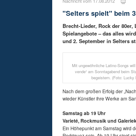
Nachricht vom 17.08.2012
"Selters spielt" beim 3
Brecht-Lieder, Rock der 80er,
Spielangebote – das alles wir
und 2. September in Selters st
Mit ungewöhnliche Latino-Songs will
vende“ am Sonntagabend beim Stad
begeistern. (Foto: Lucky
Nach dem großen Erfolg der „Nacht 
wieder Künstler ihre Werke am S
Samstag ab 19 Uhr
Varieté, Rockmusik und Galerie
Ein Höhepunkt am Samstag wird de
Rodriguez sein. Ab 19 Uhr singt sie