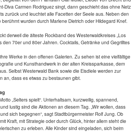
cht-Diva Carmen Rodriguez singt, dann geschieht das ohne Netz
hts zurück und leuchtet alle Facetten der Seele aus. Neben den
ie berühmt wurden durch Marlene Dietrich oder Hildegard Knef.
ckt derweil die älteste Rockband des Westerwaldkreises „Los
 den 70er und 80er Jahren. Cocktails, Getränke und Gegrilltes
hre Werke in den offenen Galerien. Zu sehen ist eine vielfältige
ografie und Kunsthandwerk in der alten Kreissparkasse, dem
us. Selbst Westerwald Bank sowie die Eisdiele werden zur
n an, dass es etwas zu bestaunen gibt.
tag
otto „Selters spielt“. Unterhaltsam, kurzweilig, spannend,
ich und lustig sind die Aktionen an diesem Tag. „Wir wollen, dass
und sich begegnen“, sagt Stadtbürgermeister Rolf Jung. Ob
it Kraft, mit Strategie oder durch Glück, hinter allem steht die
erischen zu erleben. Alle Kinder sind eingeladen, sich beim