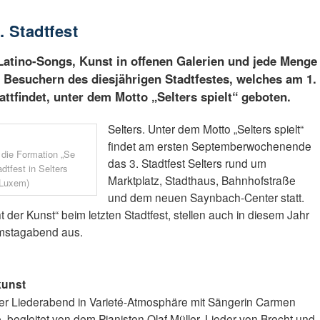
. Stadtfest
 Latino-Songs, Kunst in offenen Galerien und jede Menge
d Besuchern des diesjährigen Stadtfestes, welches am 1.
attfindet, unter dem Motto „Selters spielt“ geboten.
Selters. Unter dem Motto „Selters spielt“
findet am ersten Septemberwochenende
 die Formation „Se
das 3. Stadtfest Selters rund um
tfest in Selters
Marktplatz, Stadthaus, Bahnhofstraße
 Luxem)
und dem neuen Saynbach-Center statt.
der Kunst“ beim letzten Stadtfest, stellen auch in diesem Jahr
amstagabend aus.
kunst
r Liederabend in Varieté-Atmosphäre mit Sängerin Carmen
, begleitet von dem Pianisten Olaf Müller, Lieder von Brecht und