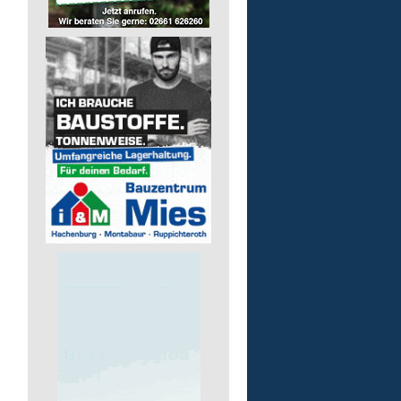
Finanz- und Lohnbuchha
(m/w/d)
Pusch AG
56242 Marienrachdorf