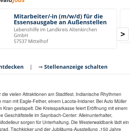
Mitarbeiter/-in (m/w/d) für die
Essensausgabe an Außenstellen
Lebenshilfe im Landkreis Altenkirchen
>
GmbH
57537 Mittelhof
entdecken
| ⇒
Stellenanzeige schalten
ür die vielen Attraktionen am Stadtfest. Indianische Rhythmen
man mit Eagle-Fether, einem Lacota-Inidaner. Bei Auto Müller
 Kran gestapelt. Die Kreissparkasse feiert Eröffnung mit einem
Geschäftstelle im Saynbach-Center: Alleinunterhalter,
Modelleur sorgen für Unterhaltung. Die Westerwaldbank lädt ein
srad, Tischkicker und der Jubiläums-Ausstellung „150 Jahre