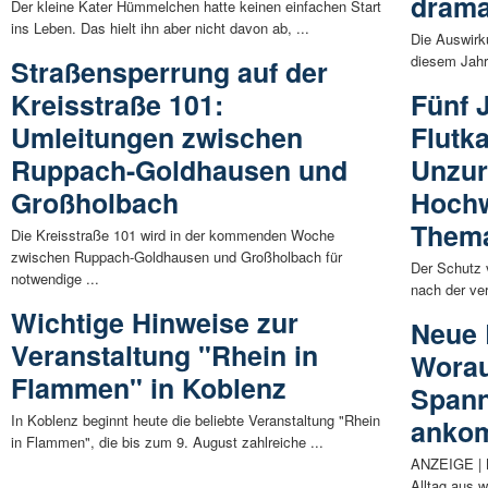
drama
Der kleine Kater Hümmelchen hatte keinen einfachen Start
ins Leben. Das hielt ihn aber nicht davon ab, ...
Die Auswirk
diesem Jahr 
Straßensperrung auf der
Kreisstraße 101:
Fünf 
Umleitungen zwischen
Flutk
Ruppach-Goldhausen und
Unzur
Großholbach
Hochw
Them
Die Kreisstraße 101 wird in der kommenden Woche
zwischen Ruppach-Goldhausen und Großholbach für
Der Schutz 
notwendige ...
nach der ver
Wichtige Hinweise zur
Neue 
Veranstaltung "Rhein in
Worau
Flammen" in Koblenz
Spann
In Koblenz beginnt heute die beliebte Veranstaltung "Rhein
anko
in Flammen", die bis zum 9. August zahlreiche ...
ANZEIGE | K
Alltag aus w