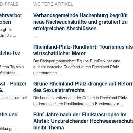
D-PFALZ
WEITERE ARTIKEL
ahrverbot
Verbandsgemeinde Hachenburg begrüßt
hoben
neue Nachwuchskräfte und gratuliert zu
erfolgreichen Abschlüssen
rgt für
Um die ...
...
Rheinland-Pfalz-Rundfahrt: Tourismus als
atcha-Tee
wirtschaftlicher Motor
Die Radsportmannschaft Equipe EuroDeK hat eine
 Firma TryMoin
aufschlussreiche Rundfahrt durch Rheinland-Pfalz
kstoffs ...
unternommen. ...
t - Polizei
Grüne Rheinland-Pfalz drängen auf Refor
G.
des Sexualstrafrechts
lichkeit, um bei
Die Landesvorsitzenden der Grünen in Rheinland-Pfalz
fordern eine klare Positionierung im Bundesrat zur ...
afie und
Fünf Jahre nach der Flutkatastrophe im
Ahrtal: Unzureichender Hochwasserschut
bleibt Thema
wirkungen