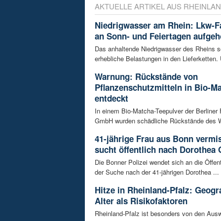
AKTUELLE ARTIKEL AUS RHEINLAN
Niedrigwasser am Rhein: Lkw-F
an Sonn- und Feiertagen aufge
Das anhaltende Niedrigwasser des Rheins so
erhebliche Belastungen in den Lieferketten. 
Warnung: Rückstände von
Pflanzenschutzmitteln in Bio-M
entdeckt
In einem Bio-Matcha-Teepulver der Berliner
GmbH wurden schädliche Rückstände des Wir
41-jährige Frau aus Bonn vermiss
sucht öffentlich nach Dorothea 
Die Bonner Polizei wendet sich an die Öffent
der Suche nach der 41-jährigen Dorothea ...
Hitze in Rheinland-Pfalz: Geogr
Alter als Risikofaktoren
Rheinland-Pfalz ist besonders von den Aus