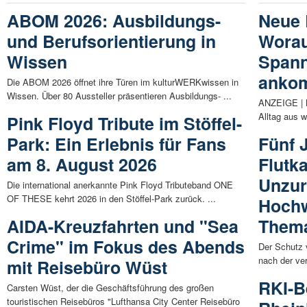
ABOM 2026: Ausbildungs-
Neue 
und Berufsorientierung in
Worau
Wissen
Spann
anko
Die ABOM 2026 öffnet ihre Türen im kulturWERKwissen in
Wissen. Über 80 Aussteller präsentieren Ausbildungs- ...
ANZEIGE | K
Alltag aus w
Pink Floyd Tribute im Stöffel-
Park: Ein Erlebnis für Fans
Fünf 
am 8. August 2026
Flutk
Unzur
Die international anerkannte Pink Floyd Tributeband ONE
OF THESE kehrt 2026 in den Stöffel-Park zurück. ...
Hochw
AIDA-Kreuzfahrten und "Sea
Them
Crime" im Fokus des Abends
Der Schutz 
nach der ver
mit Reisebüro Wüst
RKI-Be
Carsten Wüst, der die Geschäftsführung des großen
touristischen Reisebüros "Lufthansa City Center Reisebüro