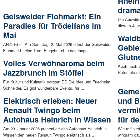
Rhein
...
drama
Geisweider Flohmarkt: Ein
Die Auswirk
Paradies für Trödelfans im
diesem Jahr 
Mai
Waldb
ANZEIGE | Am Samstag, 2. Mai 2026 öffnet der Geisweider
Gebiet
Flohmarkt seine Tore. Eingebettet in das lange ...
Glutne
Volles Verwöhnaroma beim
Auch nach a
Jazzbrunch im Stöffel
Rotenfels ni
...
Für Kultur und Kulinarik sorgten DD Die Idee und Friedhelm
Schneider. Es gibt wunderbare Events, für ...
Geme
Elektrisch erleben: Neuer
und B
Renault Twingo beim
vermit
Autohaus Heinrich in Wissen
für de
Am 23. Januar 2026 präsentiert das Autohaus Heinrich in
Wie raffinie
Wissen den neuen Renault Twingo elektrisch als ...
wirksam dav