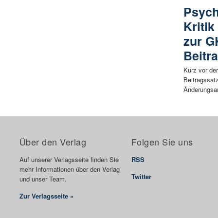
Psych
Kriti
zur G
Beitr
Kurz vor de
Beitragssatz
Änderungsant
Über den Verlag
Folgen Sie uns
Auf unserer Verlagsseite finden Sie
RSS
mehr Informationen über den Verlag
Twitter
und unser Team.
Zur Verlagsseite »