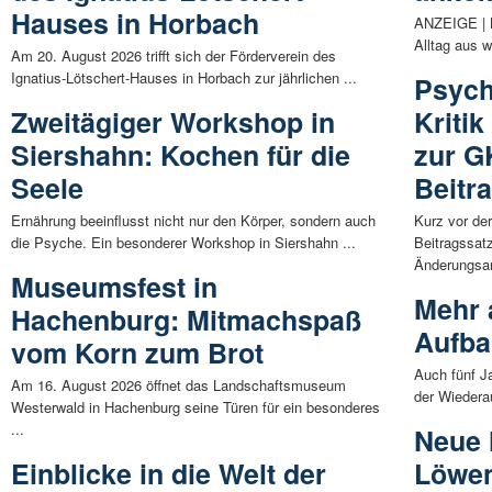
Hauses in Horbach
ANZEIGE | K
Alltag aus w
Am 20. August 2026 trifft sich der Förderverein des
Ignatius-Lötschert-Hauses in Horbach zur jährlichen ...
Psych
Zweitägiger Workshop in
Kriti
Siershahn: Kochen für die
zur G
Seele
Beitr
Ernährung beeinflusst nicht nur den Körper, sondern auch
Kurz vor de
die Psyche. Ein besonderer Workshop in Siershahn ...
Beitragssatz
Änderungsant
Museumsfest in
Mehr 
Hachenburg: Mitmachspaß
Aufbau
vom Korn zum Brot
Auch fünf Ja
Am 16. August 2026 öffnet das Landschaftsmuseum
der Wiedera
Westerwald in Hachenburg seine Türen für ein besonderes
...
Neue 
Einblicke in die Welt der
Löwen