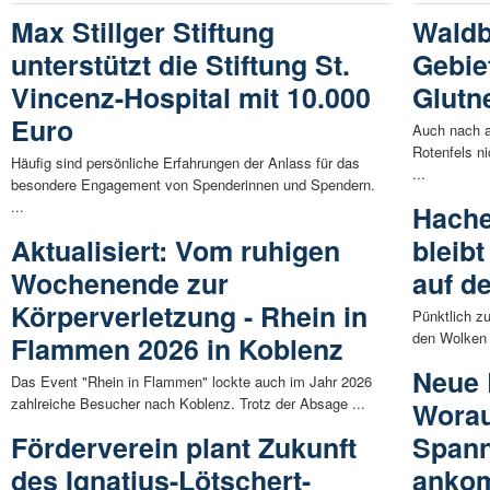
Max Stillger Stiftung
Waldb
unterstützt die Stiftung St.
Gebiet
Vincenz-Hospital mit 10.000
Glutne
Euro
Auch nach a
Rotenfels ni
Häufig sind persönliche Erfahrungen der Anlass für das
...
besondere Engagement von Spenderinnen und Spendern.
...
Hache
Aktualisiert: Vom ruhigen
bleib
Wochenende zur
auf d
Körperverletzung - Rhein in
Pünktlich z
den Wolken 
Flammen 2026 in Koblenz
Neue 
Das Event "Rhein in Flammen" lockte auch im Jahr 2026
zahlreiche Besucher nach Koblenz. Trotz der Absage ...
Worau
Förderverein plant Zukunft
Spann
des Ignatius-Lötschert-
anko