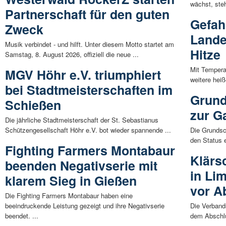
wächst, ste
Partnerschaft für den guten
Gefah
Zweck
Lande
Musik verbindet - und hilft. Unter diesem Motto startet am
Hitze
Samstag, 8. August 2026, offiziell die neue ...
Mit Tempera
MGV Höhr e.V. triumphiert
weitere hei
bei Stadtmeisterschaften im
Grund
Schießen
zur G
Die jährliche Stadtmeisterschaft der St. Sebastianus
Schützengesellschaft Höhr e.V. bot wieder spannende ...
Die Grundsc
den Status 
Fighting Farmers Montabaur
Klärs
beenden Negativserie mit
in Li
klarem Sieg in Gießen
vor A
Die Fighting Farmers Montabaur haben eine
beeindruckende Leistung gezeigt und ihre Negativserie
Die Verban
beendet. ...
dem Abschlu
...