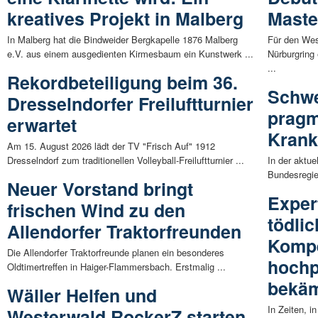
kreatives Projekt in Malberg
Maste
In Malberg hat die Bindweider Bergkapelle 1876 Malberg
Für den Wes
e.V. aus einem ausgedienten Kirmesbaum ein Kunstwerk ...
Nürburgring 
...
Rekordbeteiligung beim 36.
Schwe
Dresselndorfer Freiluftturnier
pragm
erwartet
Krank
Am 15. August 2026 lädt der TV "Frisch Auf" 1912
Dresselndorf zum traditionellen Volleyball-Freiluftturnier ...
In der aktu
Bundesregier
Neuer Vorstand bringt
Exper
frischen Wind zu den
tödli
Allendorfer Traktorfreunden
Komp
Die Allendorfer Traktorfreunde planen ein besonderes
hochp
Oldtimertreffen in Haiger-Flammersbach. Erstmalig ...
bekäm
Wäller Helfen und
In Zeiten, i
Westerwald RockerZ starten