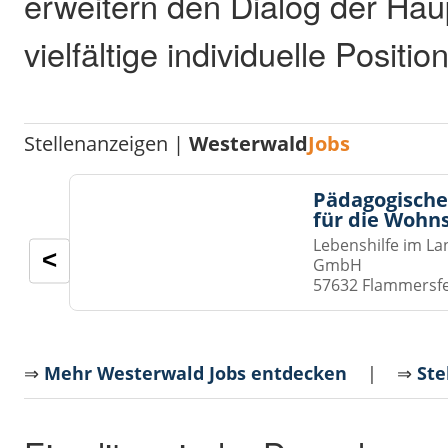
erweitern den Dialog der Hau
vielfältige individuelle Positio
Stellenanzeigen |
Westerwald
Jobs
Pädagogische
für die Wohn
Lebenshilfe im La
<
GmbH
57632 Flammersf
⇒
Mehr Westerwald Jobs entdecken
| ⇒
Ste