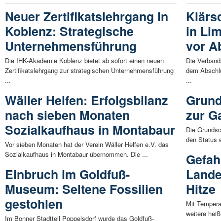
Neuer Zertifikatslehrgang in
Klärs
Koblenz: Strategische
in Li
Unternehmensführung
vor A
Die IHK-Akademie Koblenz bietet ab sofort einen neuen
Die Verban
Zertifikatslehrgang zur strategischen Unternehmensführung
dem Abschlu
...
...
Wäller Helfen: Erfolgsbilanz
Grund
nach sieben Monaten
zur G
Sozialkaufhaus in Montabaur
Die Grundsc
den Status 
Vor sieben Monaten hat der Verein Wäller Helfen e.V. das
Sozialkaufhaus in Montabaur übernommen. Die ...
Gefah
Einbruch im Goldfuß-
Lande
Museum: Seltene Fossilien
Hitze
gestohlen
Mit Tempera
weitere hei
Im Bonner Stadtteil Poppelsdorf wurde das Goldfuß-