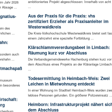
ambitioniertes Projekt abgeschlossen: Innerhalb von acht
im Jahr 2026
...
r Absage ...
Aus der Praxis für die Praxis: vhs
Ignatius-
zertifiziert Erzieher als Praxisanleiter im
Westerwaldkreis
ein des
rlichen ...
Die Kreis-Volkshochschule Westerwaldkreis bietet seit fas
einem Jahrzehnt eine spezielle Fortbildung ...
ahn:
Klärschlammvererdungsbeet in Limbach:
Räumung kurz vor Abschluss
 sondern auch
rshahn ...
Die Verbandsgemeindewerke Hachenburg stehen kurz vor
dem Abschluss eines Projekts an der Kläranlage Limbach
itmachspaß
...
Todesermittlung in Heimbach-Weis: Zwei
tsmuseum
Leichen in Mietwohnung entdeckt
ein besonderes
In einer Wohnung im Stadtteil Heimbach-Weis wurden zwe
leblose Personen gefunden. Ein größerer Polizeieinsatz ..
irtschaft:
Heimborn: Infrastrukturprojekt nähert sic
urg
dem Abschluss
achenburg