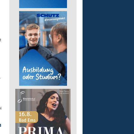
t
.
i
.
h