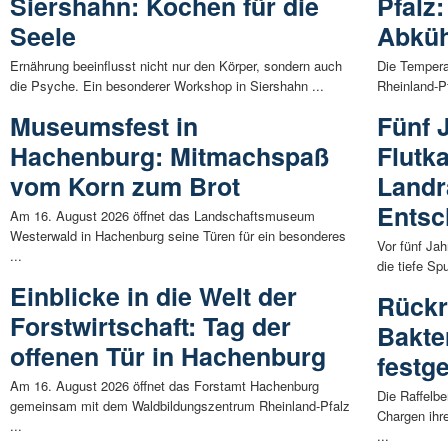
Siershahn: Kochen für die
Pfalz:
Seele
Abkü
Ernährung beeinflusst nicht nur den Körper, sondern auch
Die Tempera
die Psyche. Ein besonderer Workshop in Siershahn ...
Rheinland-Pf
Museumsfest in
Fünf 
Hachenburg: Mitmachspaß
Flutka
vom Korn zum Brot
Landr
Entsc
Am 16. August 2026 öffnet das Landschaftsmuseum
Westerwald in Hachenburg seine Türen für ein besonderes
Vor fünf Jah
...
die tiefe Sp
Einblicke in die Welt der
Rückr
Forstwirtschaft: Tag der
Bakte
offenen Tür in Hachenburg
festge
Am 16. August 2026 öffnet das Forstamt Hachenburg
Die Raffelb
gemeinsam mit dem Waldbildungszentrum Rheinland-Pfalz
Chargen ihr
...
...