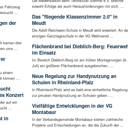
Die Medensaison beim Tennisclub Steimel e.V. brachte
sowohl Erfolge als auch Herausforderungen mit sich. ...
les Fahrzeug
ersucht ...
Das "fliegende Klassenzimmer 2.0" in
gen der
Meudt
i
Die Adolf-Reichwein-Schule in Meudt wird erweitert. An de
einzigen Ganztagsschule in der VG Wallmerod ...
ch kamen drei
Flächenbrand bei Dieblich-Berg: Feuerwe
ren ums ...
im Einsatz
rer
Im Bereich Dieblich-Berg ist am frühen Montagmorgen (6.
Juli) ein größerer Flächenbrand ausgebrochen. ...
zu einem
Neue Regelung zur Handynutzung an
6 können ...
Schulen in Rheinland-Pfalz
sucht
In Rheinland-Pfalz wird es bald eine einheitliche Regelung
es Konzert
zur privaten Handynutzung an Schulen geben. ...
der auf ein
Vielfältige Entwicklungen in der VG
cht ...
Montabaur
t in
In der Verbandsgemeinde Montabaur stehen zahlreiche
Projekte und Entscheidungen an, die die Zukunft der ...