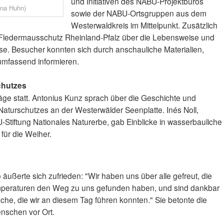
und Initiativen des NABU-Projektbüros
nna Huhn)
sowie der NABU-Ortsgruppen aus dem
Westerwaldkreis im Mittelpunkt. Zusätzlich
le Fledermausschutz Rheinland-Pfalz über die Lebensweise und
. Besucher konnten sich durch anschauliche Materialien,
mfassend informieren.
chutzes
ge statt. Antonius Kunz sprach über die Geschichte und
aturschutzes an der Westerwälder Seenplatte. Inés Noll,
tiftung Nationales Naturerbe, gab Einblicke in wasserbauliche
ür die Weiher.
ßerte sich zufrieden: "Wir haben uns über alle gefreut, die
peraturen den Weg zu uns gefunden haben, und sind dankbar
äche, die wir an diesem Tag führen konnten." Sie betonte die
nschen vor Ort.