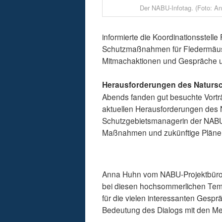
Der NABU-Infotag. (Foto: A
informierte die Koordinationsstel
Schutzmaßnahmen für Fledermäuse
Mitmachaktionen und Gespräche u
Herausforderungen des Naturs
Abends fanden gut besuchte Vorträ
aktuellen Herausforderungen des N
Schutzgebietsmanagerin der NABU-S
Maßnahmen und zukünftige Pläne f
Anna Huhn vom NABU-Projektbüro äu
bei diesen hochsommerlichen Tem
für die vielen interessanten Gespr
Bedeutung des Dialogs mit den Me