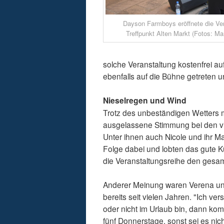
Dayson Farmboys eröffnete die Ver
Treffpunkt Alten Markt (Fotos: Ma
solche Veranstaltung kostenfrei a
ebenfalls auf die Bühne getreten 
Nieselregen und Wind
Trotz des unbeständigen Wetters 
ausgelassene Stimmung bei den viel
Unter ihnen auch Nicole und ihr Ma
Folge dabei und lobten das gute 
die Veranstaltungsreihe den gesam
Anderer Meinung waren Verena und
bereits seit vielen Jahren. "Ich v
oder nicht im Urlaub bin, dann kom
fünf Donnerstage, sonst sei es ni