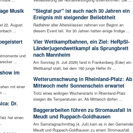
Tage Musik
"Siegtal pur" ist auch nach 30 Jahren ein
Ereignis mit steigender Beliebtheit
d 22. August
Radfahrer aller Altersklassen nehmen von Beginn an
enbach ...
diesem Event teil. Vor 30 Jahren hatten einige findige ...
begeistert
Vier Wettkampfbahnen, ein Ziel: HeRpSl-
Länderjugendwettkampf als Sprungbrett
nach Mannheim
autmomente und
recker ...
Am Sonntag (5. Juli 2026) fand in Frankenberg (Eder) ein
Wettkampf statt, bei dem 160 junge Helfer ihr ...
sshow im
Wetterumschwung in Rheinland-Pfalz: Ab
Mittwoch mehr Sonnenschein erwartet
tehen mit einer
 ...
Trotz eines wolkigen Wochenstarts in Rheinland-Pfalz
steigen die Temperaturen an. Ab Mittwoch dürfen ...
ica: Dr.
Baggerarbeiten führen zu Stromausfall in
Meudt und Ruppach-Goldhausen
falz hat einen
..
Am Samstagnachmittag (4. Juli) kam es in den Gemeind
Meudt und Ruppach-Goldhausen zu einem Stromausfall. .