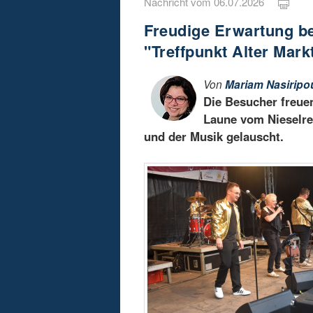
Nachricht vom 06.07.2026
Freudige Erwartung be
"Treffpunkt Alter Mark
Von
Mariam Nasiripo
Die Besucher freuen
Laune vom Nieselre
und der Musik gelauscht.