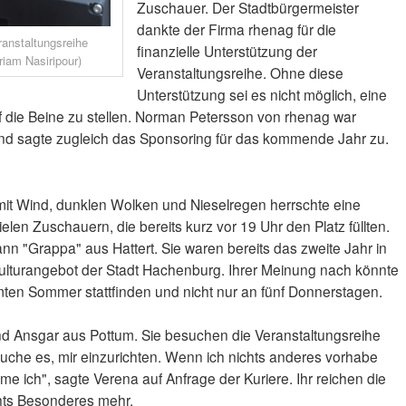
Zuschauer. Der Stadtbürgermeister
dankte der Firma rhenag für die
anstaltungsreihe
finanzielle Unterstützung der
riam Nasiripour)
Veranstaltungsreihe. Ohne diese
Unterstützung sei es nicht möglich, eine
uf die Beine zu stellen. Norman Petersson von rhenag war
und sagte zugleich das Sponsoring für das kommende Jahr zu.
mit Wind, dunklen Wolken und Nieselregen herrschte eine
en Zuschauern, die bereits kurz vor 19 Uhr den Platz füllten.
nn "Grappa" aus Hattert. Sie waren bereits das zweite Jahr in
Kulturangebot der Stadt Hachenburg. Ihrer Meinung nach könnte
ten Sommer stattfinden und nicht nur an fünf Donnerstagen.
 Ansgar aus Pottum. Sie besuchen die Veranstaltungsreihe
ersuche es, mir einzurichten. Wenn ich nichts anderes vorhabe
me ich", sagte Verena auf Anfrage der Kuriere. Ihr reichen die
chts Besonderes mehr.