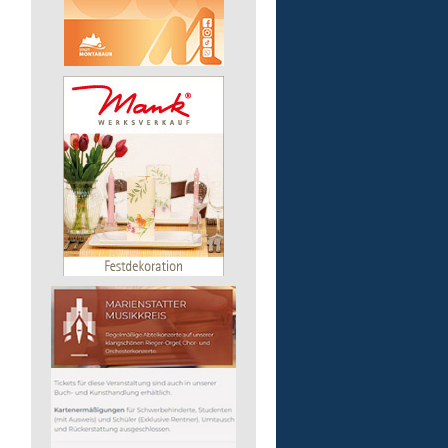
Finanz- und Lohnbuchha
(m/w/d)
Pusch AG
56242 Marienrachdorf