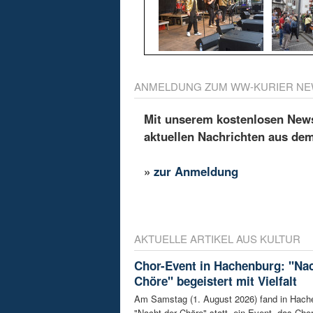
ANMELDUNG ZUM WW-KURIER NE
Mit unserem kostenlosen Newsl
aktuellen Nachrichten aus de
»
zur Anmeldung
AKTUELLE ARTIKEL AUS KULTUR
Chor-Event in Hachenburg: "Nac
Chöre" begeistert mit Vielfalt
Am Samstag (1. August 2026) fand in Hach
"Nacht der Chöre" statt, ein Event, das Chor