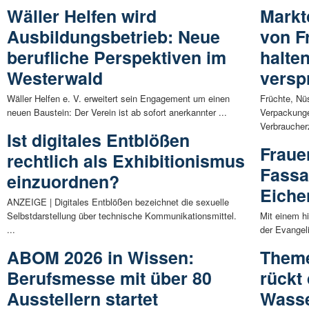
Wäller Helfen wird
Markt
Ausbildungsbetrieb: Neue
von F
berufliche Perspektiven im
halten
Westerwald
versp
Wäller Helfen e. V. erweitert sein Engagement um einen
Früchte, Nü
neuen Baustein: Der Verein ist ab sofort anerkannter ...
Verpackunge
Verbraucherz
Ist digitales Entblößen
Fraue
rechtlich als Exhibitionismus
Fassa
einzuordnen?
Eiche
ANZEIGE | Digitales Entblößen bezeichnet die sexuelle
Selbstdarstellung über technische Kommunikationsmittel.
Mit einem hi
...
der Evangel
ABOM 2026 in Wissen:
Theme
Berufsmesse mit über 80
rückt
Ausstellern startet
Wasse