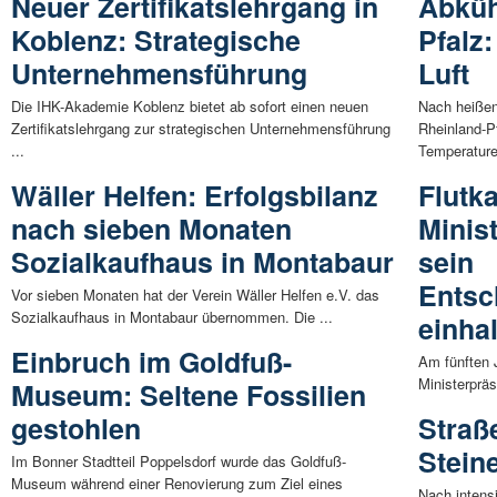
Neuer Zertifikatslehrgang in
Abküh
Koblenz: Strategische
Pfalz
Unternehmensführung
Luft
Die IHK-Akademie Koblenz bietet ab sofort einen neuen
Nach heißen
Zertifikatslehrgang zur strategischen Unternehmensführung
Rheinland-P
...
Temperature
Wäller Helfen: Erfolgsbilanz
Flutk
nach sieben Monaten
Minis
Sozialkaufhaus in Montabaur
sein
Entsc
Vor sieben Monaten hat der Verein Wäller Helfen e.V. das
Sozialkaufhaus in Montabaur übernommen. Die ...
einha
Einbruch im Goldfuß-
Am fünften 
Ministerprä
Museum: Seltene Fossilien
gestohlen
Straß
Stein
Im Bonner Stadtteil Poppelsdorf wurde das Goldfuß-
Museum während einer Renovierung zum Ziel eines
Nach intensi