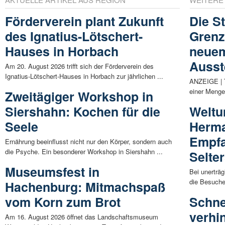
Förderverein plant Zukunft
Die S
des Ignatius-Lötschert-
Grenz
Hauses in Horbach
neuem
Ausst
Am 20. August 2026 trifft sich der Förderverein des
Ignatius-Lötschert-Hauses in Horbach zur jährlichen ...
ANZEIGE | T
einer Menge 
Zweitägiger Workshop in
Siershahn: Kochen für die
Weltu
Seele
Herma
Empfa
Ernährung beeinflusst nicht nur den Körper, sondern auch
die Psyche. Ein besonderer Workshop in Siershahn ...
Selte
Museumsfest in
Bei unerträ
die Besuche
Hachenburg: Mitmachspaß
vom Korn zum Brot
Schne
verhi
Am 16. August 2026 öffnet das Landschaftsmuseum