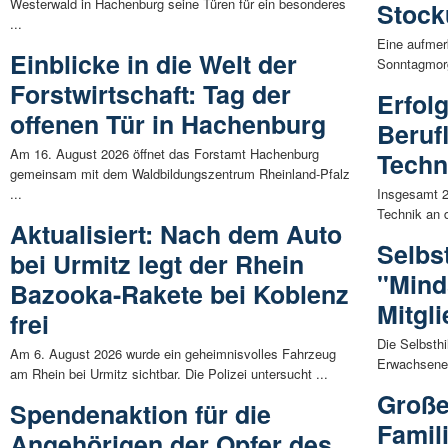
Westerwald in Hachenburg seine Türen für ein besonderes
Stoc
...
Eine aufmer
Einblicke in die Welt der
Sonntagmorg
Forstwirtschaft: Tag der
Erfol
offenen Tür in Hachenburg
Beruf
Am 16. August 2026 öffnet das Forstamt Hachenburg
Techn
gemeinsam mit dem Waldbildungszentrum Rheinland-Pfalz
...
Insgesamt 2
Technik an 
Aktualisiert: Nach dem Auto
Selbs
bei Urmitz legt der Rhein
"Mind
Bazooka-Rakete bei Koblenz
Mitgl
frei
Die Selbsthi
Am 6. August 2026 wurde ein geheimnisvolles Fahrzeug
Erwachsenen
am Rhein bei Urmitz sichtbar. Die Polizei untersucht ...
Große
Spendenaktion für die
Famil
Angehörigen der Opfer des