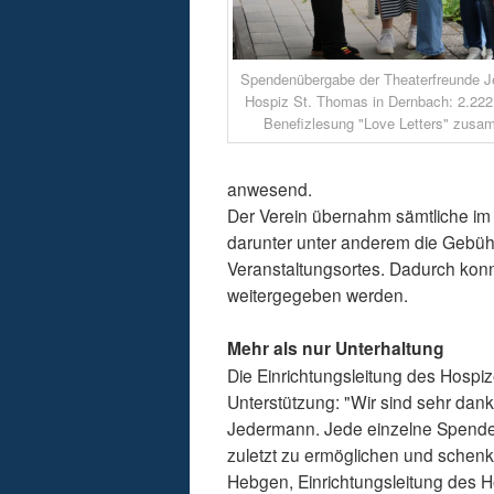
Spendenübergabe der Theaterfreunde J
Hospiz St. Thomas in Dernbach: 2.22
Benefizlesung "Love Letters" zusa
anwesend.
Der Verein übernahm sämtliche i
darunter unter anderem die Gebühr
Veranstaltungsortes. Dadurch konn
weitergegeben werden.
Mehr als nur Unterhaltung
Die Einrichtungsleitung des Hospiz
Unterstützung: "Wir sind sehr dan
Jedermann. Jede einzelne Spende h
zuletzt zu ermöglichen und schenkt
Hebgen, Einrichtungsleitung des 