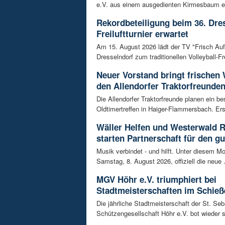
e.V. aus einem ausgedienten Kirmesbaum ei
Rekordbeteiligung beim 36. Dre
Freiluftturnier erwartet
Am 15. August 2026 lädt der TV "Frisch Au
Dresselndorf zum traditionellen Volleyball-Frei
Neuer Vorstand bringt frischen
den Allendorfer Traktorfreunde
Die Allendorfer Traktorfreunde planen ein b
Oldtimertreffen in Haiger-Flammersbach. Erst
Wäller Helfen und Westerwald 
starten Partnerschaft für den g
Musik verbindet - und hilft. Unter diesem Mo
Samstag, 8. August 2026, offiziell die neue .
MGV Höhr e.V. triumphiert bei
Stadtmeisterschaften im Schieß
Die jährliche Stadtmeisterschaft der St. Se
Schützengesellschaft Höhr e.V. bot wieder 