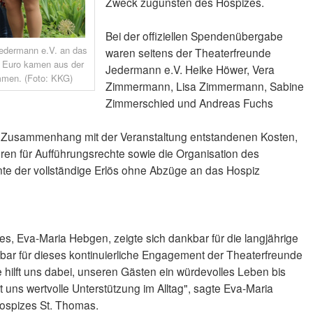
Zweck zugunsten des Hospizes.
Bei der offiziellen Spendenübergabe
edermann e.V. an das
waren seitens der Theaterfreunde
2 Euro kamen aus der
Jedermann e.V. Heike Höwer, Vera
mmen. (Foto: KKG)
Zimmermann, Lisa Zimmermann, Sabine
Zimmerschied und Andreas Fuchs
m Zusammenhang mit der Veranstaltung entstandenen Kosten,
en für Aufführungsrechte sowie die Organisation des
te der vollständige Erlös ohne Abzüge an das Hospiz
es, Eva-Maria Hebgen, zeigte sich dankbar für die langjährige
kbar für dieses kontinuierliche Engagement der Theaterfreunde
ilft uns dabei, unseren Gästen ein würdevolles Leben bis
 uns wertvolle Unterstützung im Alltag", sagte Eva-Maria
Hospizes St. Thomas.