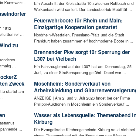
n Kunstwerk ...
Ein Abschnitt der Kreisstraße 10 zwischen Roßbach und
Welkenbach wird saniert. Der Landesbetrieb Mobilität ...
sselndorfer
Feuerwehrboote für Rhein und Main:
Einzigartige Kooperation gestartet
f" 1912
luftturnier ...
Nordrhein-Westfalen, Rheinland-Pfalz und die Stadt
Frankfurt haben zusammen elf hochmoderne Boote in ...
 Wind zu
n
Brennender Pkw sorgt für Sperrung der
L307 bei Vielbach
esonderes
malig ...
Ein Fahrzeugbrand auf der L307 hat am Donnerstag, 25.
Juni, zu einer Straßensperrung geführt. Dabei war ...
RockerZ
uten Zweck
Moschheim: Sonderverkauf von
Arbeitskleidung und Gitarrenversteigerun
tto startet am
..
ANZEIGE | Am 2. und 3. Juli 2026 findet bei der Firma
Philippi-Auktionen in Moschheim ein Sonderverkauf ...
en
Wasser als Lebensquelle: Themenabend i
Kirburg
bastianus
spannende ...
Die Evangelische Kirchengemeinde Kirburg setzt sich bei
einem Themenabend mit der Bedeutung von Wasser ...