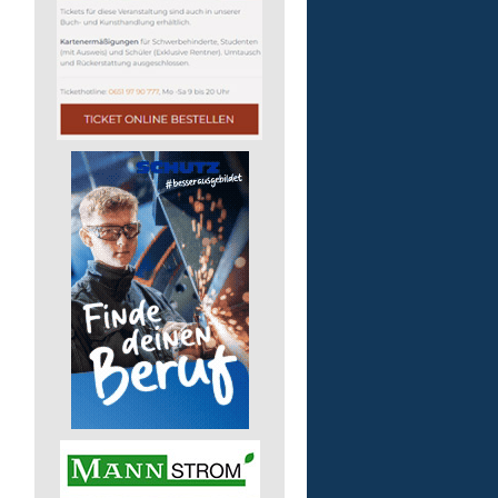
Kita - Assistenz (m/w/d)
Lebenshilfe im Landkreis Altenk
GmbH
57555 Mudersbach