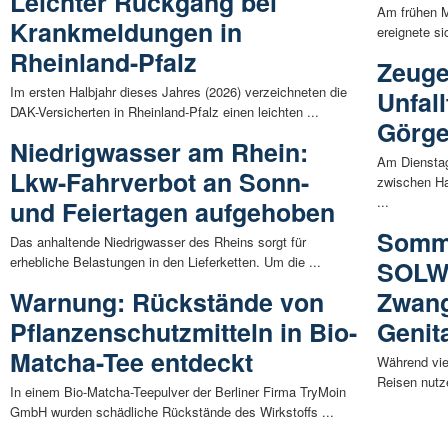
Leichter Rückgang bei
Am frühen M
Krankmeldungen in
ereignete si
Rheinland-Pfalz
Zeuge
Im ersten Halbjahr dieses Jahres (2026) verzeichneten die
Unfall
DAK-Versicherten in Rheinland-Pfalz einen leichten ...
Görg
Niedrigwasser am Rhein:
Am Dienstag
Lkw-Fahrverbot an Sonn-
zwischen Ha
...
und Feiertagen aufgehoben
Somme
Das anhaltende Niedrigwasser des Rheins sorgt für
erhebliche Belastungen in den Lieferketten. Um die ...
SOLWO
Warnung: Rückstände von
Zwang
Pflanzenschutzmitteln in Bio-
Genit
Matcha-Tee entdeckt
Während vie
Reisen nutze
In einem Bio-Matcha-Teepulver der Berliner Firma TryMoin
GmbH wurden schädliche Rückstände des Wirkstoffs ...