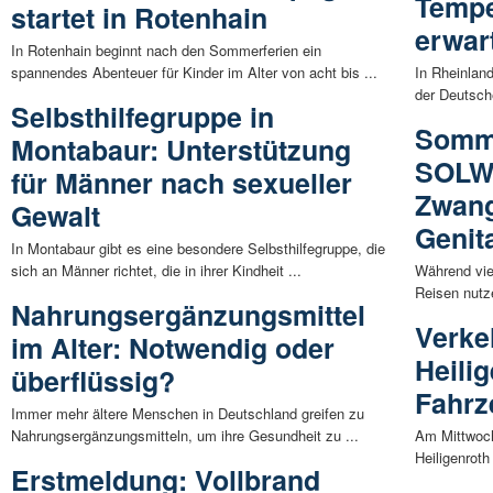
Tempe
startet in Rotenhain
erwar
In Rotenhain beginnt nach den Sommerferien ein
spannendes Abenteuer für Kinder im Alter von acht bis ...
In Rheinlan
der Deutsch
Selbsthilfegruppe in
Somme
Montabaur: Unterstützung
SOLWO
für Männer nach sexueller
Zwang
Gewalt
Genit
In Montabaur gibt es eine besondere Selbsthilfegruppe, die
sich an Männer richtet, die in ihrer Kindheit ...
Während vie
Reisen nutze
Nahrungsergänzungsmittel
Verke
im Alter: Notwendig oder
Heili
überflüssig?
Fahrz
Immer mehr ältere Menschen in Deutschland greifen zu
Nahrungsergänzungsmitteln, um ihre Gesundheit zu ...
Am Mittwoch
Heiligenroth
Erstmeldung: Vollbrand