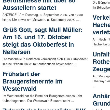
Berufsmesse mit über 80
Die Bürgerin
Ausstellern startet
ihr Bürgerb
ANZEIGE | Am Dienstag, 8. September 2026, von 17:30
Verke
bis 20 Uhr sowie am Mittwoch, 9. September 2026, ...
Hache
Grüß Gott, sagt Muli Müller:
verlet
Am 16. und 17. Oktober
Am Nachmitt
steigt das Oktoberfest in
Hachenburg 
Neitersen
Unfall
Die Wiedhalle in Neitersen verwandelt sich zum Oktoberfest
Rothe
in eine "Wiesn-Halle" mit authentisch bayerischer ...
Zeug
Frühstart der
Am Montagmo
Braugerstenernte im
Obersayn ei
...
Westerwald
Anhän
Im Westerwald hat die Ernte der Braugerste dieses Jahr
früher begonnen. Die Westerwald-Brauerei setzt ...
Grund