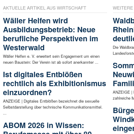
AKTUELLE ARTIKEL AUS WIRTSCHAFT
WEITERE
Wäller Helfen wird
Waldb
Ausbildungsbetrieb: Neue
Rhein
berufliche Perspektiven im
deutl
Westerwald
Die Waldbra
Landesforste
Wäller Helfen e. V. erweitert sein Engagement um einen
neuen Baustein: Der Verein ist ab sofort anerkannter ...
Somme
Ist digitales Entblößen
Neuwi
rechtlich als Exhibitionismus
Famil
einzuordnen?
ANZEIGE | D
zahlreiche 
ANZEIGE | Digitales Entblößen bezeichnet die sexuelle
Selbstdarstellung über technische Kommunikationsmittel.
Bürge
...
Windkr
ABOM 2026 in Wissen:
einge