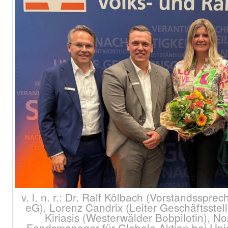
v. l. n. r.: Dr. Ralf Kölbach (Vorstandsspr
eG), Lorenz Candrix (Leiter Geschäftsste
Kiriasis (Westerwälder Bobpilotin), Nor
Fondsmanager für Globale Aktion bei Uni