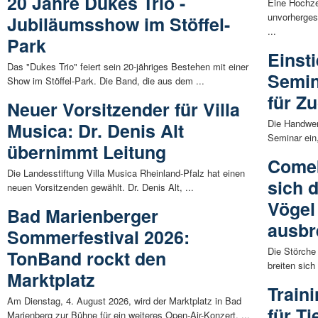
20 Jahre Dukes Trio -
Eine Hochze
unvorherges
Jubiläumsshow im Stöffel-
...
Park
Einst
Das "Dukes Trio" feiert sein 20-jähriges Bestehen mit einer
Semin
Show im Stöffel-Park. Die Band, die aus dem ...
für Z
Neuer Vorsitzender für Villa
Die Handwer
Musica: Dr. Denis Alt
Seminar ein,
übernimmt Leitung
Comeb
Die Landesstiftung Villa Musica Rheinland-Pfalz hat einen
sich 
neuen Vorsitzenden gewählt. Dr. Denis Alt, ...
Vögel
Bad Marienberger
ausbr
Sommerfestival 2026:
Die Störche
TonBand rockt den
breiten sich
Marktplatz
Train
Am Dienstag, 4. August 2026, wird der Marktplatz in Bad
für Ti
Marienberg zur Bühne für ein weiteres Open-Air-Konzert. ...