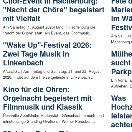
Chor-Event in Hachenburg:
Fête 
"Nacht der Chöre" begeistert
Marie
mit Vielfalt
im Wäl
Festiv
Am Samstag (1. August 2026) fand in Hachenburg die
"Nacht der Chöre" statt, ein Event, das Chormusik ...
Am 21. Juni
Marienberg m
"Wake Up"-Festival 2026:
Zwei Tage Musik in
Mülhe
Linkenbach
sucht
Parkp
ANZEIGE | Am Freitag und Samstag, 21. und 22. August
2026, findet auf dem Freizeitgelände in Linkenbach ...
Ein Vorfall 
Aufsehen. E
Kino für die Ohren:
Orgelnacht begeistert mit
Was
Filmmusik und Klassik
Hochz
leist
Übervolle Abteikirche Marienstatt, Gänsehautmomente und
minutenlange Standing Ovations - Werner Parecker ...
achte