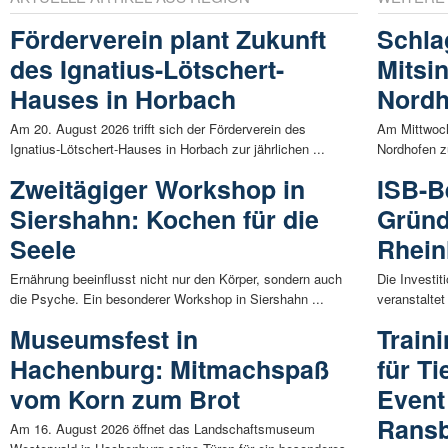
Förderverein plant Zukunft
Schlag
des Ignatius-Lötschert-
Mitsi
Hauses in Horbach
Nordh
Am 20. August 2026 trifft sich der Förderverein des
Am Mittwoch,
Ignatius-Lötschert-Hauses in Horbach zur jährlichen ...
Nordhofen z
Zweitägiger Workshop in
ISB-B
Siershahn: Kochen für die
Gründ
Seele
Rhein
Ernährung beeinflusst nicht nur den Körper, sondern auch
Die Investit
die Psyche. Ein besonderer Workshop in Siershahn ...
veranstaltet
Museumsfest in
Train
Hachenburg: Mitmachspaß
für Ti
vom Korn zum Brot
Event
Rans
Am 16. August 2026 öffnet das Landschaftsmuseum