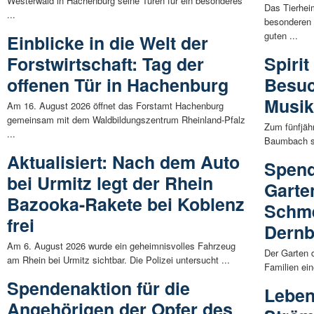
Westerwald in Hachenburg seine Türen für ein besonderes
Das Tierhe
...
besonderen 
guten ...
Einblicke in die Welt der
Forstwirtschaft: Tag der
Spirit
offenen Tür in Hachenburg
Besuc
Musik
Am 16. August 2026 öffnet das Forstamt Hachenburg
gemeinsam mit dem Waldbildungszentrum Rheinland-Pfalz
Zum fünfjäh
...
Baumbach st
Aktualisiert: Nach dem Auto
Spend
bei Urmitz legt der Rhein
Garte
Bazooka-Rakete bei Koblenz
Schme
frei
Dern
Am 6. August 2026 wurde ein geheimnisvolles Fahrzeug
Der Garten 
am Rhein bei Urmitz sichtbar. Die Polizei untersucht ...
Familien ein
Spendenaktion für die
Leben
Angehörigen der Opfer des