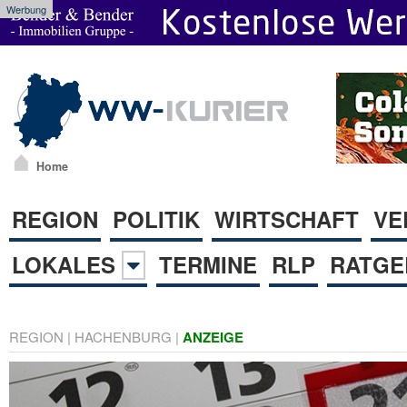
Werbung
Home
REGION
POLITIK
WIRTSCHAFT
VE
LOKALES
TERMINE
RLP
RATGE
REGION
|
HACHENBURG
|
ANZEIGE