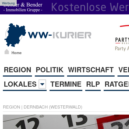
Werbung
Home
REGION
POLITIK
WIRTSCHAFT
VE
LOKALES
TERMINE
RLP
RATGE
REGION
|
DERNBACH (WESTERWALD)