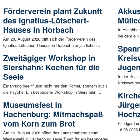
Förderverein plant Zukunft
Akkus
des Ignatius-Lötschert-
Müllc
Hauses in Horbach
In Hirschbe
bei dem ein 
Am 20. August 2026 trifft sich der Förderverein des
Ignatius-Lötschert-Hauses in Horbach zur jährlichen ...
Span
Zweitägiger Workshop in
Kreis
Siershahn: Kochen für die
Jugen
Seele
In der Reals
Kreiswettbe
Ernährung beeinflusst nicht nur den Körper, sondern auch
die Psyche. Ein besonderer Workshop in Siershahn ...
Kirch
Museumsfest in
Jürge
Hachenburg: Mitmachspaß
Hochz
vom Korn zum Brot
Friedgard u
16.06.2026 i
Am 16. August 2026 öffnet das Landschaftsmuseum
Westerwald in Hachenburg seine Türen für ein besonderes