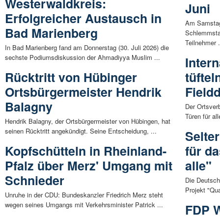
Westerwaldkreis:
Juni
Erfolgreicher Austausch in
Am Samstag,
Bad Marienberg
Schlemmstad
Teilnehmer .
In Bad Marienberg fand am Donnerstag (30. Juli 2026) die
sechste Podiumsdiskussion der Ahmadiyya Muslim ...
Inter
Rücktritt von Hübinger
tüfte
Ortsbürgermeister Hendrik
Field
Balagny
Der Ortsver
Türen für al
Hendrik Balagny, der Ortsbürgermeister von Hübingen, hat
seinen Rücktritt angekündigt. Seine Entscheidung, ...
Selte
Kopfschütteln in Rheinland-
für da
Pfalz über Merz' Umgang mit
alle"
Schnieder
Die Deutsche
Projekt "Quar
Unruhe in der CDU: Bundeskanzler Friedrich Merz steht
wegen seines Umgangs mit Verkehrsminister Patrick ...
FDP W