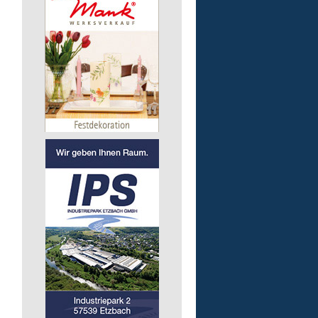
pädagogische Fachkraft
in Vollzeit
Lebenshilfe im Landkreis Altenk
GmbH
57518 Alsdorf