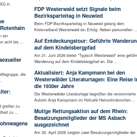
G) in
FDP Westerwald setzt Signale beim
Bezirksparteitag in Neuwied
ue
Beim FDP-Bezirksparteitag in Neuwied gelang dem
 Rotenhain
Kreisverband Westerwald ein Erfolg. Neben personellen ..
n ein
Auf Entdeckungstour: Geführte Wanderun
n acht bis ...
auf dem Kindelsbergpfad
:
Am 21. Juni 2026 bietet "Typisch Westerwald" eine geführ
sexueller
Wanderung auf dem Kindelsbergpfad an. Die ...
Aktualisiert: Anja Kampmann bei den
ilfegruppe, die
Westerwälder Literaturtagen: Eine Reise i
..
die 1930er Jahre
lter:
Die Westerwälder Literaturtage begrüßen die renommierte
Autorin Anja Kampmann im Hofcafé Heinzelmännchen ...
 greifen zu
Mutige Rettungsaktion auf dem Rhein:
eit zu ...
Besatzungsmitglieder der MS Asbach
 Wohnwagens
ausgezeichnet
Am 30. April 2026 zeigten zwei Besatzungsmitglieder der