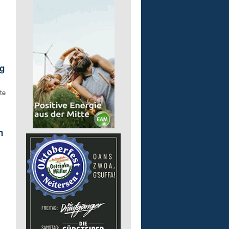
.
g
te
n