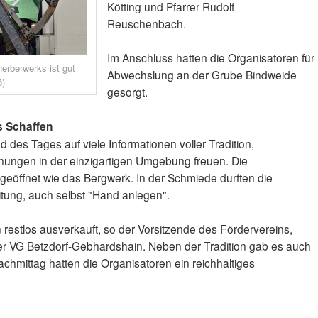
Kötting und Pfarrer Rudolf
Reuschenbach.
Im Anschluss hatten die Organisatoren für
rberwerks ist gut
Abwechslung an der Grube Bindweide
ö)
gesorgt.
s Schaffen
des Tages auf viele Informationen voller Tradition,
ungen in der einzigartigen Umgebung freuen. Die
eöffnet wie das Bergwerk. In der Schmiede durften die
itung, auch selbst "Hand anlegen".
restlos ausverkauft, so der Vorsitzende des Fördervereins,
er VG Betzdorf-Gebhardshain. Neben der Tradition gab es auch
chmittag hatten die Organisatoren ein reichhaltiges