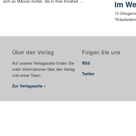
sich an Männer richtet, die in ihrer Kindheit ...
im We
13 Ortsgemei
"Kräuterwin
Über den Verlag
Folgen Sie uns
Auf unserer Verlagsseite finden Sie
RSS
mehr Informationen über den Verlag
Twitter
und unser Team.
Zur Verlagsseite »