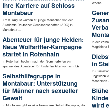
Woche ...
ihre Karriere auf Schloss
Montabaur
Gener
Zusam
Am 3. August wurden 13 junge Menschen von der
Akademie Deutscher Genossenschaften (ADG) in
Verb
Montabaur ...
Mont
Abenteuer für junge Helden:
In der Verb
Neue Wolfsritter-Kampagne
Magdalena Ma
startet in Rotenhain
Diebs
In Rotenhain beginnt nach den Sommerferien ein
in St
spannendes Abenteuer für Kinder im Alter von acht bis ...
In Steineba
Selbsthilfegruppe in
ungewöhnlic
Maschinen .
Montabaur: Unterstützung
für Männer nach sexueller
Blühe
Gewalt
Kinde
wird 
In Montabaur gibt es eine besondere Selbsthilfegruppe, die