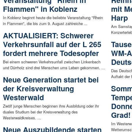
Veranstaltung "Rhein in
Reinh
Flammen" in Koblenz
mit M
Harp
In Koblenz beginnt heute die beliebte Veranstaltung "Rhein
in Flammen", die bis zum 9. August zahlreiche ...
Am Samstag,
Konzerterleb
AKTUALISIERT: Schwerer
Verkehrsunfall auf der L 265
Tause
fordert mehrere Todesopfer
WM-Au
Deuts
Bei einem schweren Verkehrsunfall zwischen Linkenbach
und Dürrholz sind drei Menschen ums Leben gekommen. ...
Das Deutsch
Auftakt der 
Neue Generation startet bei
der Kreisverwaltung
Somme
Westerwald
Tempe
Donne
Zwölf junge Menschen beginnen ihre Ausbildung oder ihr
duales Studium bei der Kreisverwaltung des
Grad!
Westerwaldkreises. ...
Im Westerwa
Neue Auszubildende starten
Wetterumsch