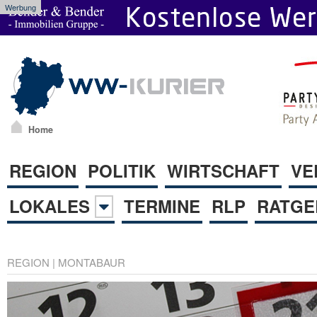
Werbung
Home
REGION
POLITIK
WIRTSCHAFT
VE
LOKALES
TERMINE
RLP
RATGE
REGION
|
MONTABAUR