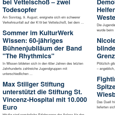
bei Vettelschoß – zwei
Demok
Todesopfer
Helfe
Weste
Am Sonntag, 9. August, ereignete sich ein schwerer
Verkehrsunfall auf der K19 bei Vettelschoß, bei dem ...
Die Jugenda
wurde beim 
Sommer im KulturWerk
Wissen: 60-jähriges
Nicole
Bühnenjubiläum der Band
blind
"The Rhythmics"
Gren
In Wissen bildeten sich in den 60er Jahren des letzten
Plötzlich gi
Jahrhunderts zahlreiche Jugendgruppen mit
– angeblich,
unterschiedlichen ...
Fight
Max Stillger Stiftung
Spitz
unterstützt die Stiftung St.
Wiesb
Vincenz-Hospital mit 10.000
Das Duell h
Euro
lieferten si
Häufig sind persönliche Erfahrungen der Anlass für das