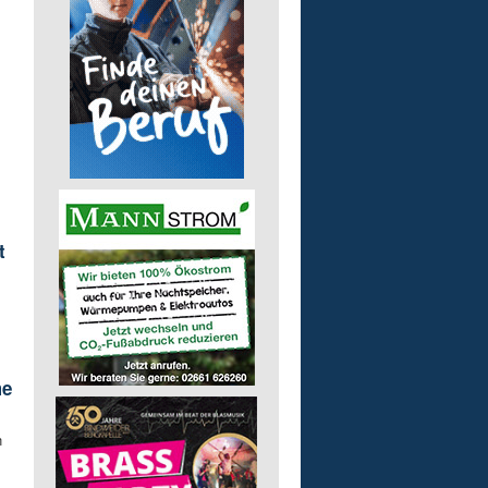
t
me
n