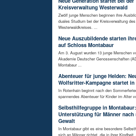
Neue Generation startet bei der
Kreisverwaltung Westerwald
Zwölf junge Menschen beginnen ihre Ausbild
duales Studium bei der Kreisverwaltung des
Westerwaldkreises. ...
Neue Auszubildende starten ihre
auf Schloss Montabaur
Am 3. August wurden 13 junge Menschen v
Akademie Deutscher Genossenschaften (AD
Montabaur ...
Abenteuer für junge Helden: Ne
Wolfsritter-Kampagne startet in
In Rotenhain beginnt nach den Sommerferie
spannendes Abenteuer für Kinder im Alter vo
Selbsthilfegruppe in Montabaur
Unterstützung für Männer nach 
Gewalt
In Montabaur gibt es eine besondere Selbsth
sich an Männer richtet, die in ihrer Kindheit .