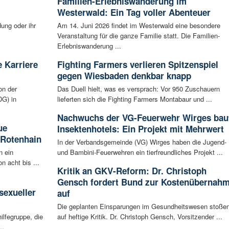
Familien-Erlebniswanderung im
Westerwald: Ein Tag voller Abenteuer
ung oder ihr
Am 14. Juni 2026 findet im Westerwald eine besondere
Veranstaltung für die ganze Familie statt. Die Familien-
Erlebniswanderung ...
 Karriere
Fighting Farmers verlieren Spitzenspiel
gegen Wiesbaden denkbar knapp
on der
Das Duell hielt, was es versprach: Vor 950 Zuschauern
G) in
lieferten sich die Fighting Farmers Montabaur und ...
Nachwuchs der VG-Feuerwehr Wirges bau
ue
Insektenhotels: Ein Projekt mit Mehrwert
 Rotenhain
In der Verbandsgemeinde (VG) Wirges haben die Jugend-
n ein
und Bambini-Feuerwehren ein tierfreundliches Projekt ...
n acht bis ...
Kritik an GKV-Reform: Dr. Christoph
:
Gensch fordert Bund zur Kostenübernah
sexueller
auf
Die geplanten Einsparungen im Gesundheitswesen stoße
ilfegruppe, die
auf heftige Kritik. Dr. Christoph Gensch, Vorsitzender ...
..