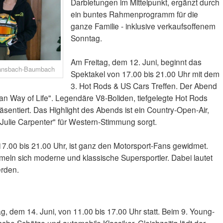
Darbietungen im Mittelpunkt, ergänzt durch
ein buntes Rahmenprogramm für die
ganze Familie - inklusive verkaufsoffenem
Sonntag.
Am Freitag, dem 12. Juni, beginnt das
Ransbach-Baumbach
Spektakel von 17.00 bis 21.00 Uhr mit dem
3. Hot Rods & US Cars Treffen. Der Abend
an Way of Life". Legendäre V8-Boliden, tiefgelegte Hot Rods
sentiert. Das Highlight des Abends ist ein Country-Open-Air,
Julie Carpenter" für Western-Stimmung sorgt.
7.00 bis 21.00 Uhr, ist ganz den Motorsport-Fans gewidmet.
eln sich moderne und klassische Supersportler. Dabei lautet
rden.
, dem 14. Juni, von 11.00 bis 17.00 Uhr statt. Beim 9. Young-
sche Schätze und automobile Klassiker. Gleichzeitig lädt der