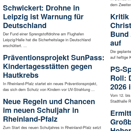
dem Zweiten
Schwickert: Drohne in
Leipzig ist Warnung für
Kriti
Deutschland
Chris
Bund 
Der Fund einer Sprengstoffdrohne am Flughafen
Leipzig/Halle hat die Sicherheitslage in Deutschland
auf
erschüttert. ...
Die geplant
Präventionsprojekt SunPass:
auf heftige 
Kindertagesstätten gegen
PS-Sp
Hautkrebs
Roll:
In Rheinland-Pfalz startet ein neues Präventionsprojekt,
2026 
das sich dem Schutz von Kindern vor UV-Strahlung ...
Vom 12. bis
Neue Regeln und Chancen
Stadthalle 
im neuen Schuljahr in
Ermit
Rheinland-Pfalz
Großb
Zum Start des neuen Schuljahres in Rheinland-Pfalz setzt
Hohe